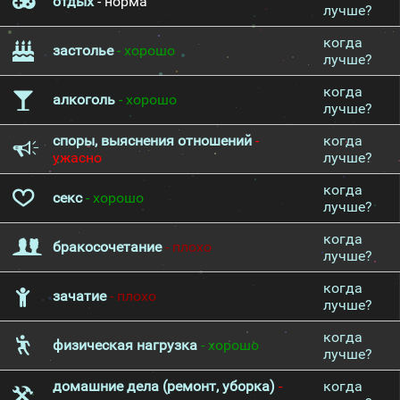
отдых
- норма
лучше?
когда
застолье
- хорошо
лучше?
когда
алкоголь
- хорошо
лучше?
споры, выяснения отношений
-
когда
ужасно
лучше?
когда
секс
- хорошо
лучше?
когда
бракосочетание
- плохо
лучше?
когда
зачатие
- плохо
лучше?
когда
физическая нагрузка
- хорошо
лучше?
домашние дела (ремонт, уборка)
-
когда