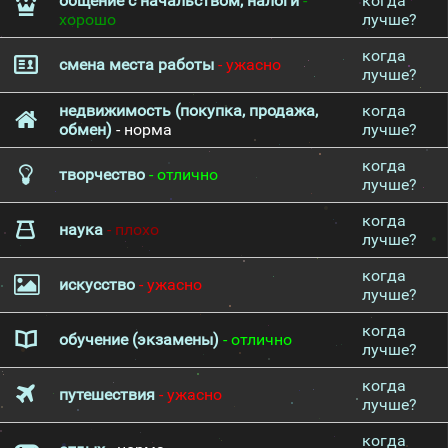
общение с начальством, налоги
-
когда
хорошо
лучше?
когда
смена места работы
- ужасно
лучше?
недвижимость (покупка, продажа,
когда
обмен)
- норма
лучше?
когда
творчество
- отлично
лучше?
когда
наука
- плохо
лучше?
когда
искусство
- ужасно
лучше?
когда
обучение (экзамены)
- отлично
лучше?
когда
путешествия
- ужасно
лучше?
когда