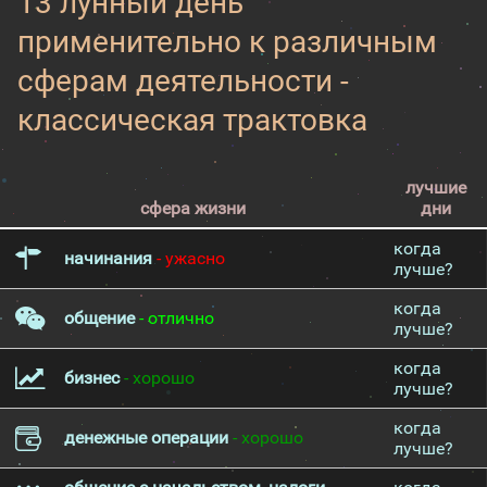
13 лунный день
применительно к различным
сферам деятельности -
классическая трактовка
лучшие
сфера жизни
дни
когда
начинания
- ужасно
лучше?
когда
общение
- отлично
лучше?
когда
бизнес
- хорошо
лучше?
когда
денежные операции
- хорошо
лучше?