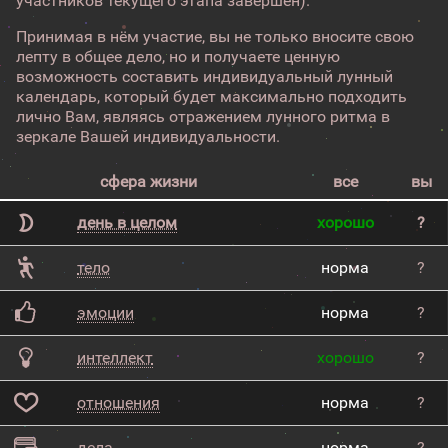
участников текущего этапа завершен).
Принимая в нём участие, вы не только вносите свою
лепту в общее дело, но и получаете ценную
возможность составить индивидуальный лунный
календарь, который будет максимально подходить
лично Вам, являясь отражением лунного ритма в
зеркале Вашей индивидуальности.
сфера жизни
все
вы
день в целом
хорошо
?
тело
норма
?
эмоции
норма
?
интеллект
хорошо
?
отношения
норма
?
дела
норма
?