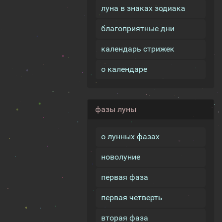
луна в знаках зодиака
благоприятные дни
календарь стрижек
о календаре
фазы луны
о лунных фазах
новолуние
первая фаза
первая четверть
вторая фаза