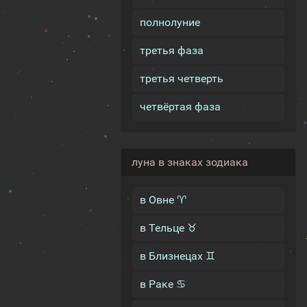
полнолуние
третья фаза
третья четверть
четвёртая фаза
луна в знаках зодиака
в Овне ♈
в Тельце ♉
в Близнецах ♊
в Раке ♋