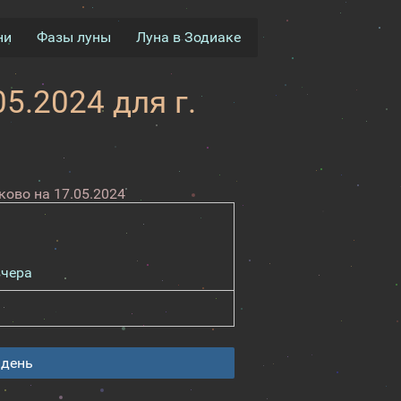
ни
Фазы луны
Луна в Зодиаке
5.2024 для г.
ово на 17.05.2024
вчера
 день