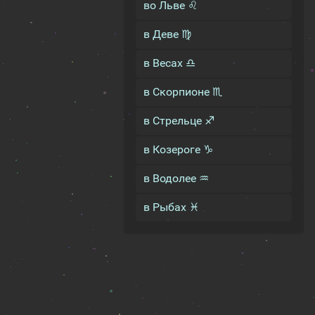
во Льве ♌
в Деве ♍
в Весах ♎
в Скорпионе ♏
в Стрельце ♐
в Козероге ♑
в Водолее ♒
в Рыбах ♓