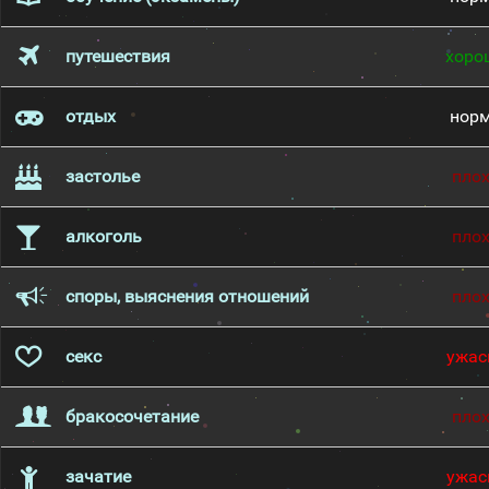
путешествия
хоро
отдых
нор
застолье
пло
алкоголь
пло
споры, выяснения отношений
пло
секс
ужас
бракосочетание
пло
зачатие
ужас