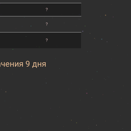
?
?
?
ачения 9 дня