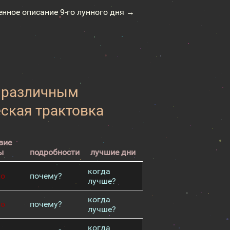
енное описание 9-го лунного дня →
к различным
еская трактовка
вие
ы
подробности
лучшие дни
когда
хо
почему?
лучше?
когда
хо
почему?
лучше?
когда