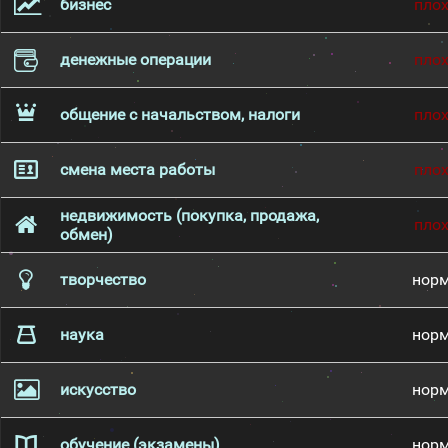
бизнес
пло
денежные операции
пло
общение с начальством, налоги
пло
смена места работы
пло
недвижимость (покупка, продажа,
пло
обмен)
творчество
нор
наука
нор
искусство
нор
обучение (экзамены)
нор