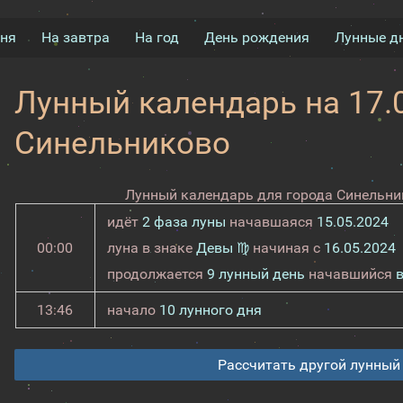
дня
На завтра
На год
День рождения
Лунные д
Лунный календарь на 17.0
Синельниково
Лунный календарь для города Синельник
идёт
2 фаза луны
начавшаяся
15.05.2024
00:00
луна в знаке
Девы ♍
начиная с
16.05.2024
продолжается
9 лунный день
начавшийся
13:46
начало
10 лунного дня
Рассчитать другой лунный