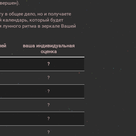
авершен).
у в общее дело, но и получаете
 календарь, который будет
 лунного ритма в зеркале Вашей
лей
ваша индивидуальная
оценка
?
?
?
?
?
?