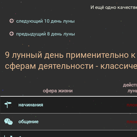
И ещё одно качеств
следующий 10 день луны
предыдущий 8 день луны
9 лунный день применительно 
сферам деятельности - классич
дейст
сфера жизни
лун
начинания
пло
общение
пло