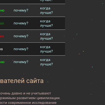
когда
чно
почему?
лучше?
когда
шо
почему?
лучше?
когда
но
почему?
лучше?
когда
ма
почему?
лучше?
когда
чно
почему?
лучше?
вателей сайта
 очень давно и не учитывают
ержимым развитием цивилизации.
вести современное исследование