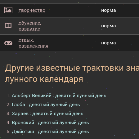
творчество
норма
обучение,
норма
развитие
отдых,
норма
развлечения
Другие известные трактовки зн
лунного календаря
Альберт Великий : девятый лунный день
Глоба : девятый лунный день
Зараев : девятый лунный день
Вронский : девятый лунный день
Джйотиш : девятый лунный день