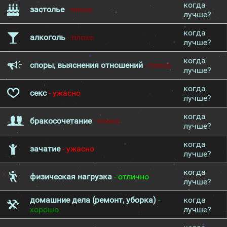
когда
застолье
- плохо
лучше?
когда
алкоголь
- плохо
лучше?
когда
споры, выяснения отношений
- плохо
лучше?
когда
секс
- ужасно
лучше?
когда
бракосочетание
- плохо
лучше?
когда
зачатие
- ужасно
лучше?
когда
физическая нагрузка
- отлично
лучше?
домашние дела (ремонт, уборка)
-
когда
хорошо
лучше?