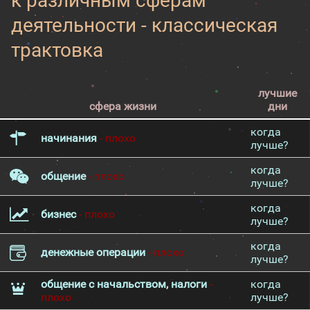
к различным сферам
деятельности - классическая
трактовка
лучшие
сфера жизни
дни
когда
начинания
- плохо
лучше?
когда
общение
- плохо
лучше?
когда
бизнес
- плохо
лучше?
когда
денежные операции
- плохо
лучше?
общение с начальством, налоги
-
когда
плохо
лучше?