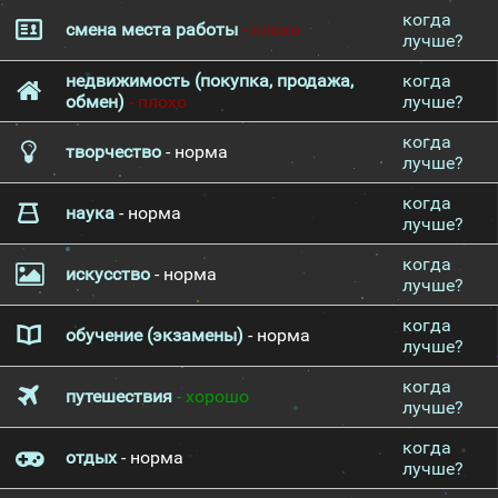
когда
смена места работы
- плохо
лучше?
недвижимость (покупка, продажа,
когда
обмен)
- плохо
лучше?
когда
творчество
- норма
лучше?
когда
наука
- норма
лучше?
когда
искусство
- норма
лучше?
когда
обучение (экзамены)
- норма
лучше?
когда
путешествия
- хорошо
лучше?
когда
отдых
- норма
лучше?