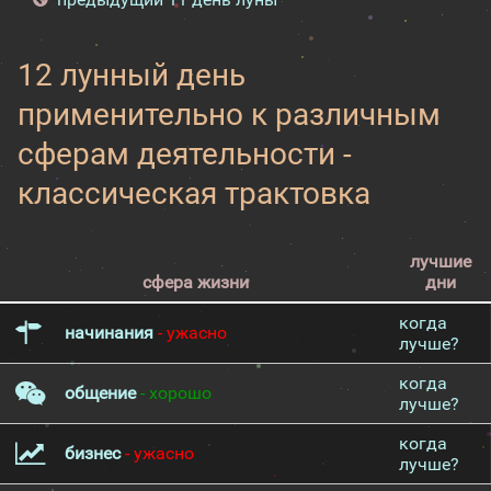
12 лунный день
применительно к различным
сферам деятельности -
классическая трактовка
лучшие
сфера жизни
дни
когда
начинания
- ужасно
лучше?
когда
общение
- хорошо
лучше?
когда
бизнес
- ужасно
лучше?