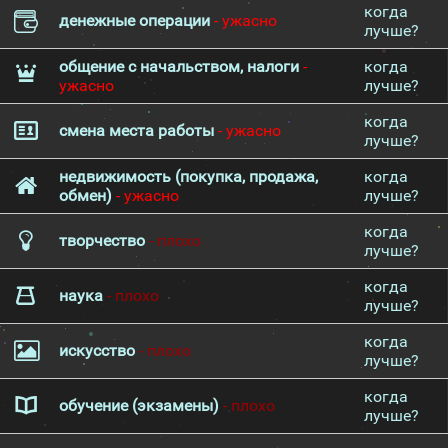
когда
денежные операции
- ужасно
лучше?
общение с начальством, налоги
-
когда
ужасно
лучше?
когда
смена места работы
- ужасно
лучше?
недвижимость (покупка, продажа,
когда
обмен)
- ужасно
лучше?
когда
творчество
- плохо
лучше?
когда
наука
- плохо
лучше?
когда
искусство
- плохо
лучше?
когда
обучение (экзамены)
- плохо
лучше?