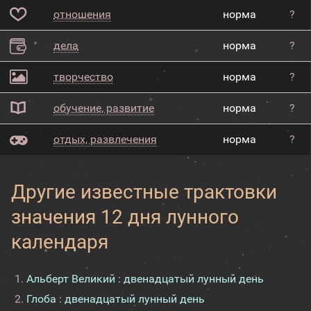
отношения
норма
?
дела
норма
?
творчество
норма
?
обучение, развитие
норма
?
отдых, развлечения
норма
?
Другие известные трактовки
значения 12 дня лунного
календаря
Альберт Великий : двенадцатый лунный день
Глоба : двенадцатый лунный день