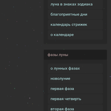
луна в знаках зодиака
благоприятные дни
календарь стрижек
о календаре
фазы луны
о лунных фазах
новолуние
первая фаза
первая четверть
вторая фаза