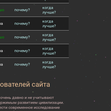
когда
шо
почему?
лучше?
когда
ма
почему?
лучше?
когда
шо
почему?
лучше?
когда
ма
почему?
лучше?
когда
ма
почему?
лучше?
зователей сайта
 очень давно и не учитывают
ержимым развитием цивилизации.
вести современное исследование