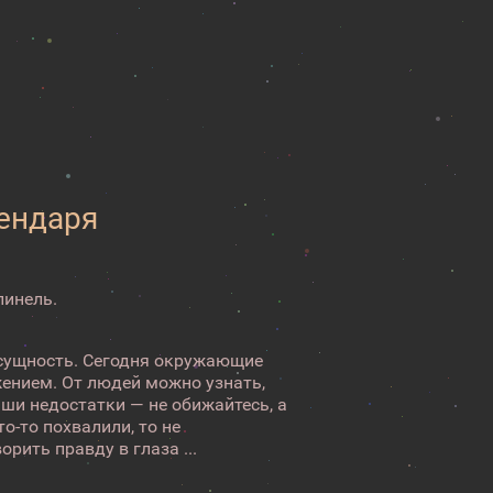
лендаря
пинель.
сущность. Сегодня окружающие
ением. От людей можно узнать,
аши недостатки — не обижайтесь, а
то-то похвалили, то не
рить правду в глаза ...