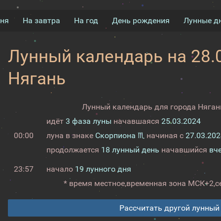
дня
На завтра
На год
День рождения
Лунные д
Лунный календарь на 28.0
Нягань
Лунный календарь для города Нягань
идёт
3 фаза луны
начавшаяся
25.03.2024
00:00
луна в знаке
Скорпиона ♏
начиная с
27.03.202
продолжается
18 лунный день
начавшийся
вч
23:57
начало
19 лунного дня
* время местное,
временная зона МСК+2,
с
Рассчитать другой лунный