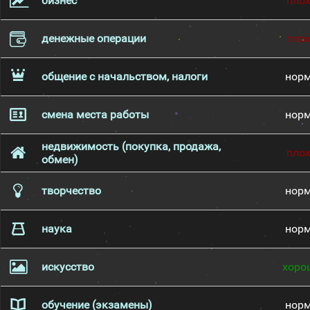
бизнес
пло
денежные операции
пло
общение с начальством, налоги
нор
смена места работы
нор
недвижимость (покупка, продажа,
пло
обмен)
творчество
нор
наука
нор
искусство
хоро
обучение (экзамены)
нор