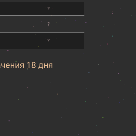
?
?
?
ачения 18 дня