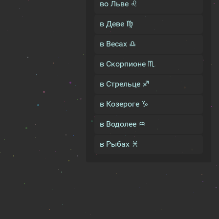
во Льве ♌
в Деве ♍
в Весах ♎
в Скорпионе ♏
в Стрельце ♐
в Козероге ♑
в Водолее ♒
в Рыбах ♓