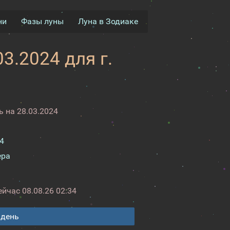
ни
Фазы луны
Луна в Зодиаке
3.2024 для г.
 на 28.03.2024
4
ера
ейчас
08.08.26 02:34
 день