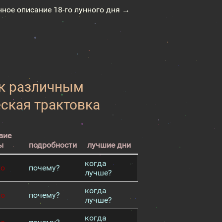
нное описание 18-го лунного дня →
 к различным
еская трактовка
вие
ы
подробности
лучшие дни
когда
хо
почему?
лучше?
когда
хо
почему?
лучше?
когда