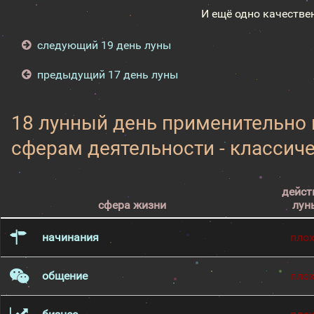
И ещё одно качестве
следующий 19 день луны
предыдущий 17 день луны
18 лунный день применительно
сферам деятельности - классич
дейст
сфера жизни
лун
начинания
пло
общение
пло