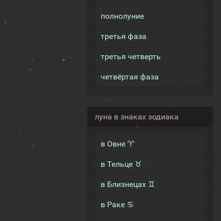
полнолуние
третья фаза
третья четверть
четвёртая фаза
луна в знаках зодиака
в Овне ♈
в Тельце ♉
в Близнецах ♊
в Раке ♋