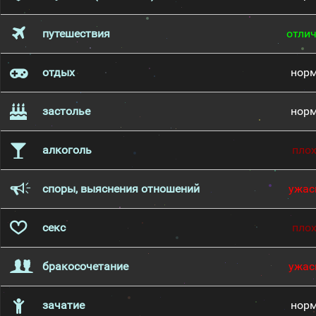
путешествия
отли
отдых
нор
застолье
нор
алкоголь
пло
споры, выяснения отношений
ужас
секс
пло
бракосочетание
ужас
зачатие
нор