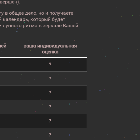
авершен).
у в общее дело, но и получаете
 календарь, который будет
 лунного ритма в зеркале Вашей
лей
ваша индивидуальная
оценка
?
?
?
?
?
?