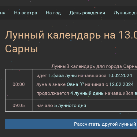
дня
На завтра
На год
День рождения
Лунные д
Лунный календарь на 13.0
Сарны
Лунный календарь для города Сарны
идёт
1 фаза луны
начавшаяся
10.02.2024
00:00
луна в знаке
Овна ♈
начиная с
12.02.2024
продолжается
4 лунный день
начавшийся
09:05
начало
5 лунного дня
Рассчитать другой лунный