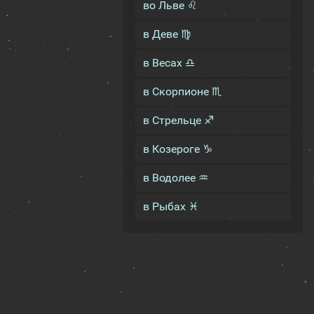
во Льве ♌
в Деве ♍
в Весах ♎
в Скорпионе ♏
в Стрельце ♐
в Козероге ♑
в Водолее ♒
в Рыбах ♓