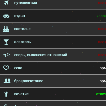
путешествия
пло
отдых
хоро
застолье
пло
алкоголь
пло
споры, выяснения отношений
пло
секс
нор
бракосочетание
нор
зачатие
отли