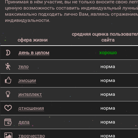
Принимая в нём участие, вы не только вносите свою лепт
ценную возможность составить индивидуальный лунный
максимально подходить лично Вам, являясь отражением
индивидуальности.
средняя оценка пользовате
сфера жизни
сайта
день в целом
хорошо
тело
норма
эмоции
норма
интеллект
норма
отношения
норма
дела
норма
творчество
норма