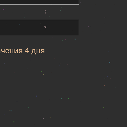
?
?
ачения 4 дня