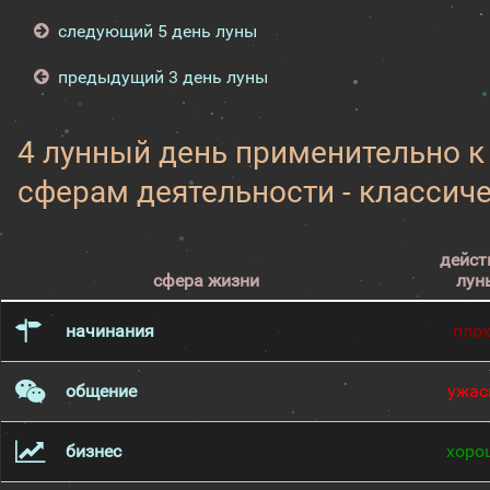
следующий 5 день луны
предыдущий 3 день луны
4 лунный день применительно 
сферам деятельности - классич
дейст
сфера жизни
лун
начинания
пло
общение
ужас
бизнес
хоро