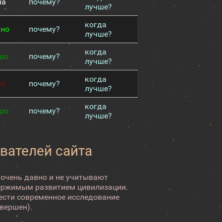
ма
почему?
лучше?
когда
чно
почему?
лучше?
когда
шо
почему?
лучше?
когда
хо
почему?
лучше?
когда
шо
почему?
лучше?
вателей сайта
 очень давно и не учитывают
ержимым развитием цивилизации.
вести современное исследование
авершен).