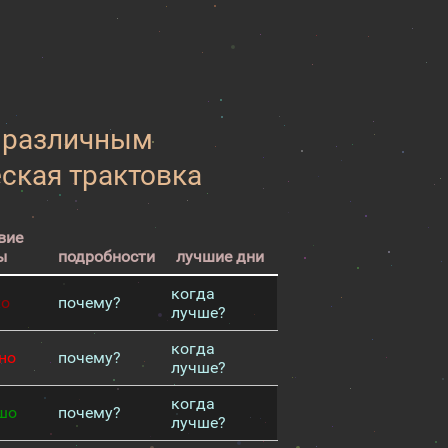
к различным
еская трактовка
вие
ы
подробности
лучшие дни
когда
хо
почему?
лучше?
когда
но
почему?
лучше?
когда
шо
почему?
лучше?