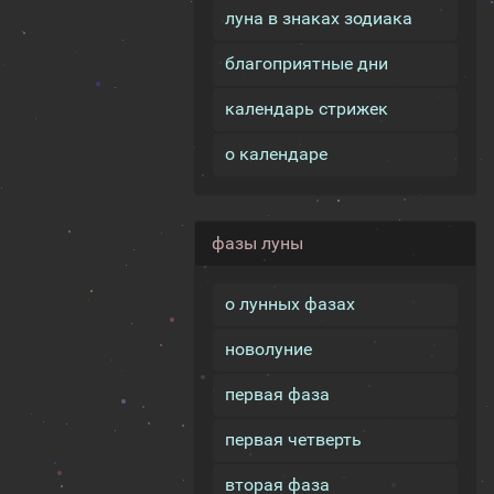
луна в знаках зодиака
благоприятные дни
календарь стрижек
о календаре
фазы луны
о лунных фазах
новолуние
первая фаза
первая четверть
вторая фаза