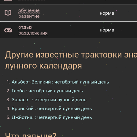
обучение,
норма
развитие
отдых,
норма
развлечения
Другие известные трактовки зн
лунного календаря
Альберт Великий : четвёртый лунный день
Глоба : четвёртый лунный день
Зараев : четвёртый лунный день
Вронский : четвёртый лунный день
Джйотиш : четвёртый лунный день
Что дальше?