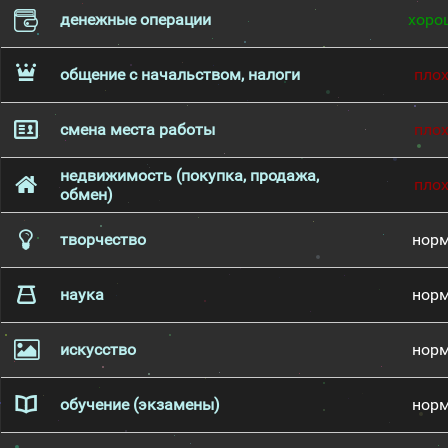
денежные операции
хоро
общение с начальством, налоги
пло
смена места работы
пло
недвижимость (покупка, продажа,
пло
обмен)
творчество
нор
наука
нор
искусство
нор
обучение (экзамены)
нор