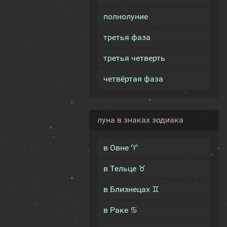
полнолуние
третья фаза
третья четверть
четвёртая фаза
луна в знаках зодиака
в Овне ♈
в Тельце ♉
в Близнецах ♊
в Раке ♋