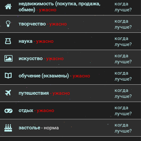
недвижимость (покупка, продажа,
когда
обмен)
- ужасно
лучше?
когда
творчество
- ужасно
лучше?
когда
наука
- ужасно
лучше?
когда
искусство
- ужасно
лучше?
когда
обучение (экзамены)
- ужасно
лучше?
когда
путешествия
- ужасно
лучше?
когда
отдых
- ужасно
лучше?
когда
застолье
- норма
лучше?