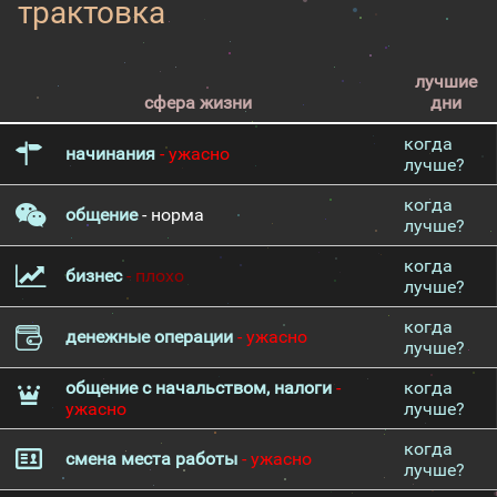
трактовка
лучшие
сфера жизни
дни
когда
начинания
- ужасно
лучше?
когда
общение
- норма
лучше?
когда
бизнес
- плохо
лучше?
когда
денежные операции
- ужасно
лучше?
общение с начальством, налоги
-
когда
ужасно
лучше?
когда
смена места работы
- ужасно
лучше?