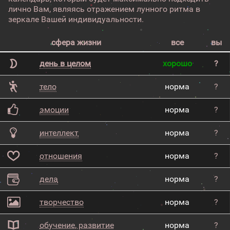
лично Вам, являясь отражением лунного ритма в
зеркале Вашей индивидуальности.
сфера жизни
все
вы
день в целом
хорошо
?
тело
норма
?
эмоции
норма
?
интеллект
норма
?
отношения
норма
?
дела
норма
?
творчество
норма
?
обучение, развитие
норма
?