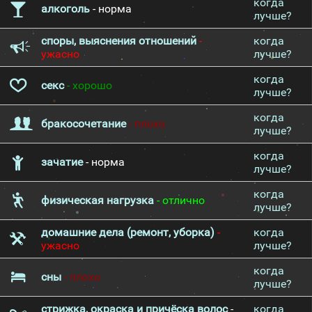
когда
алкоголь
- норма
лучше?
споры, выяснения отношений
-
когда
ужасно
лучше?
когда
секс
- хорошо
лучше?
когда
бракосочетание
- плохо
лучше?
когда
зачатие
- норма
лучше?
когда
физическая нагрузка
- отлично
лучше?
домашние дела (ремонт, уборка)
-
когда
ужасно
лучше?
когда
сны
- плохо
лучше?
стрижка, окраска и причёска волос
-
когда