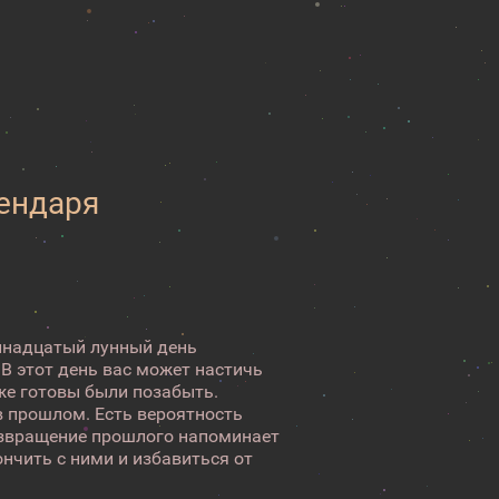
лендаря
ринадцатый лунный день
 В этот день вас может настичь
же готовы были позабыть.
в прошлом. Есть вероятность
Возвращение прошлого напоминает
нчить с ними и избавиться от