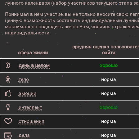
лунного календаря (набор участников текущего этапа з
Принимая в нём участие, вы не только вносите свою лепт
ценную возможность составить индивидуальный лунный
максимально подходить лично Вам, являясь отражением
индивидуальности.
средняя оценка пользовате
сфера жизни
сайта
день в целом
хорошо
тело
норма
эмоции
норма
интеллект
хорошо
отношения
норма
дела
норма