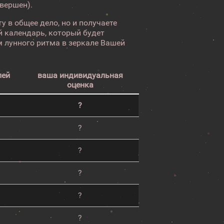
авершен).
у в общее дело, но и получаете
 календарь, который будет
 лунного ритма в зеркале Вашей
лей
ваша индивидуальная
оценка
?
?
?
?
?
?