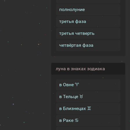
полнолуние
третья фаза
третья четверть
четвёртая фаза
луна в знаках зодиака
в Овне ♈
в Тельце ♉
в Близнецах ♊
в Раке ♋