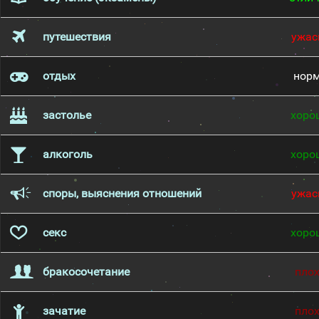
путешествия
ужас
отдых
нор
застолье
хоро
алкоголь
хоро
споры, выяснения отношений
ужас
секс
хоро
бракосочетание
пло
зачатие
пло