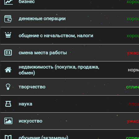
бизнес
хоро
денежные операции
хоро
общение с начальством, налоги
хоро
смена места работы
ужас
недвижимость (покупка, продажа,
нор
обмен)
творчество
отли
наука
пло
искусство
ужас
обучение (экзамены)
отли