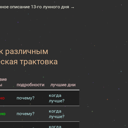
нное описание 13-го лунного дня →
 к различным
еская трактовка
вие
ы
подробности
лучшие дни
когда
но
почему?
лучше?
когда
чно
почему?
лучше?
когда