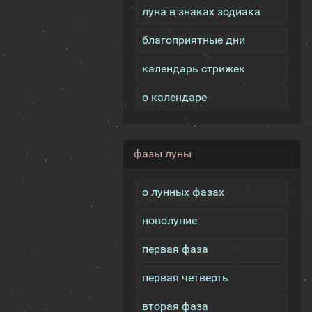
луна в знаках зодиака
благоприятные дни
календарь стрижек
о календаре
фазы луны
о лунных фазах
новолуние
первая фаза
первая четверть
вторая фаза