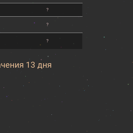
?
?
?
ачения 13 дня