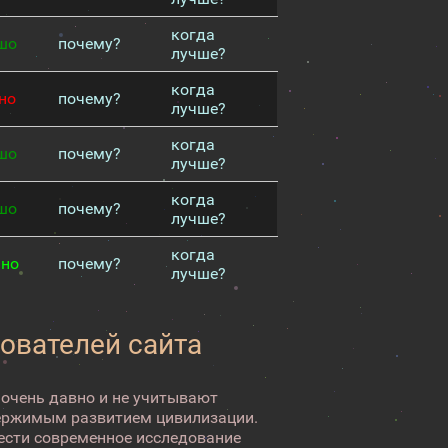
когда
шо
почему?
лучше?
когда
но
почему?
лучше?
когда
шо
почему?
лучше?
когда
шо
почему?
лучше?
когда
чно
почему?
лучше?
зователей сайта
 очень давно и не учитывают
ержимым развитием цивилизации.
вести современное исследование