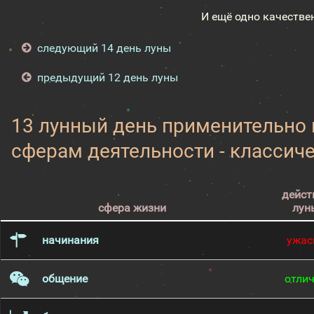
И ещё одно качестве
следующий 14 день луны
предыдущий 12 день луны
13 лунный день применительно
сферам деятельности - классич
дейст
сфера жизни
лун
начинания
ужас
общение
отли