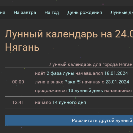
дня
На завтра
На год
День рождения
Лунные д
Лунный календарь на 24.0
Нягань
Лунный календарь для города Нягань
идёт
2 фаза луны
начавшаяся
18.01.2024
00:00
луна в знаке
Рака ♋
начиная с
23.01.2024
продолжается
13 лунный день
начавшийся
12:41
начало
14 лунного дня
Рассчитать другой лунный