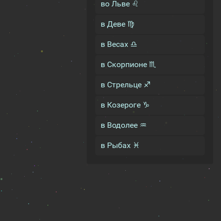
во Льве ♌
в Деве ♍
в Весах ♎
в Скорпионе ♏
в Стрельце ♐
в Козероге ♑
в Водолее ♒
в Рыбах ♓