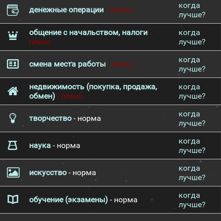
когда
денежные операции
- плохо
лучше?
общение с начальством, налоги
-
когда
плохо
лучше?
когда
смена места работы
- плохо
лучше?
недвижимость (покупка, продажа,
когда
обмен)
- плохо
лучше?
когда
творчество
- норма
лучше?
когда
наука
- норма
лучше?
когда
искусство
- норма
лучше?
когда
обучение (экзамены)
- норма
лучше?