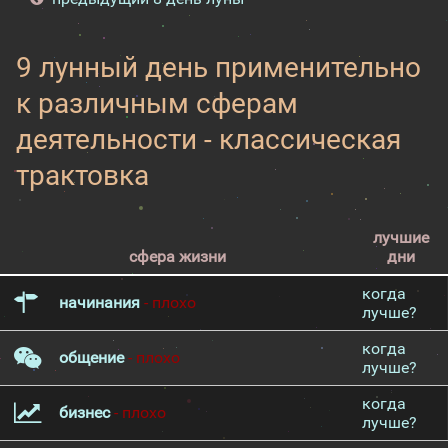
9 лунный день применительно
к различным сферам
деятельности - классическая
трактовка
лучшие
сфера жизни
дни
когда
начинания
- плохо
лучше?
когда
общение
- плохо
лучше?
когда
бизнес
- плохо
лучше?