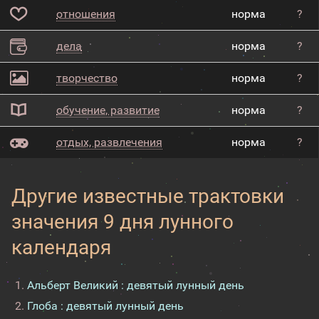
отношения
норма
?
дела
норма
?
творчество
норма
?
обучение, развитие
норма
?
отдых, развлечения
норма
?
Другие известные трактовки
значения 9 дня лунного
календаря
Альберт Великий : девятый лунный день
Глоба : девятый лунный день