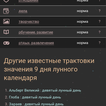
отношения
норма
?
дела
норма
?
творчество
норма
?
обучение, развитие
норма
?
отдых, развлечения
норма
?
Другие известные трактовки
значения 9 дня лунного
календаря
Альберт Великий : девятый лунный день
Глоба : девятый лунный день
Зараев : девятый лунный день