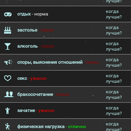
лучше?
когда
отдых
- норма
лучше?
когда
застолье
- плохо
лучше?
когда
алкоголь
- плохо
лучше?
когда
споры, выяснения отношений
- плохо
лучше?
когда
секс
- ужасно
лучше?
когда
бракосочетание
- плохо
лучше?
когда
зачатие
- ужасно
лучше?
когда
физическая нагрузка
- отлично
лучше?