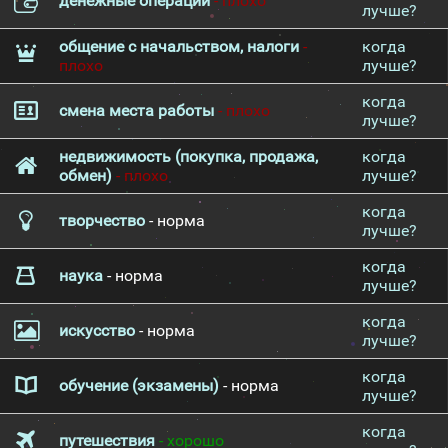
денежные операции
- плохо
лучше?
общение с начальством, налоги
-
когда
плохо
лучше?
когда
смена места работы
- плохо
лучше?
недвижимость (покупка, продажа,
когда
обмен)
- плохо
лучше?
когда
творчество
- норма
лучше?
когда
наука
- норма
лучше?
когда
искусство
- норма
лучше?
когда
обучение (экзамены)
- норма
лучше?
когда
путешествия
- хорошо