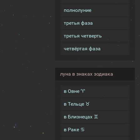
полнолуние
третья фаза
третья четверть
четвёртая фаза
луна в знаках зодиака
в Овне ♈
в Тельце ♉
в Близнецах ♊
в Раке ♋