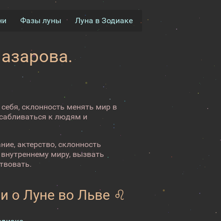
ни
Фазы луны
Луна в Зодиаке
Назарова.
 себя, склонность менять мир в
осабливаться к людям и
ние, актерство, склонность
 внутреннему миру, вызвать
твовать.
и о Луне во Льве ♌