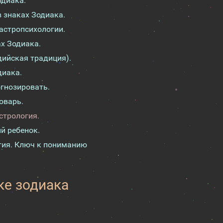
одиака.
 знаках Зодиака.
 астропсихологии.
ах Зодиака.
дийская традиция).
диака.
огнозировать.
оварь.
стрология.
й ребенок.
огия. Ключ к пониманию
ке зодиака