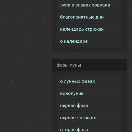
луна в знаках зодиака
благоприятные дни
календарь стрижек
о календаре
фазы луны
о лунных фазах
новолуние
первая фаза
первая четверть
вторая фаза