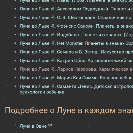
Луна во Льве ♌. Павел Глоба. Планеты в знаках З
Луна во Льве ♌. Авессалом Подводный. Планеты в
Луна во Льве ♌. С. В. Шестопалов. Справочник по
Луна во Льве ♌. Фрэнсис Сакоян. Планеты в знак
Луна во Льве ♌. Индубала. Планеты в знаках. (Ин
Луна во Льве ♌. Het Monster. Планеты в знаках Зо
Луна во Льве ♌. Семира и В. Веташ. Искусство пр
Луна во Льве ♌. Катрин Обье. Астрологический сл
Луна во Льве ♌. Лариса Назарова. Кармическая а
Луна во Льве ♌. Мария Кей Симмс. Ваш волшебны
Луна во Льве ♌. Саманта Дэвис. Детская астрол
психологии ребенка.
Подробнее о Луне в каждом зна
Луна в Овне ♈