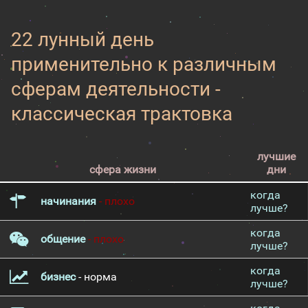
22 лунный день
применительно к различным
сферам деятельности -
классическая трактовка
лучшие
сфера жизни
дни
когда
начинания
- плохо
лучше?
когда
общение
- плохо
лучше?
когда
бизнес
- норма
лучше?