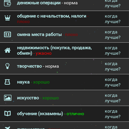
когда
денежные операции
- норма
лучше?
общение с начальством, налоги
-
когда
плохо
лучше?
когда
смена места работы
- плохо
лучше?
недвижимость (покупка, продажа,
когда
обмен)
- ужасно
лучше?
когда
творчество
- норма
лучше?
когда
наука
- хорошо
лучше?
когда
искусство
- хорошо
лучше?
когда
обучение (экзамены)
- отлично
лучше?
когда