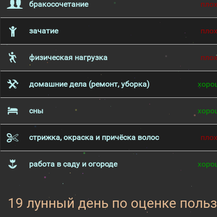
бракосочетание
пло
зачатие
пло
физическая нагрузка
пло
домашние дела (ремонт, уборка)
хоро
сны
хоро
стрижка, окраска и причёска волос
пло
работа в саду и огороде
хоро
19 лунный день по оценке поль