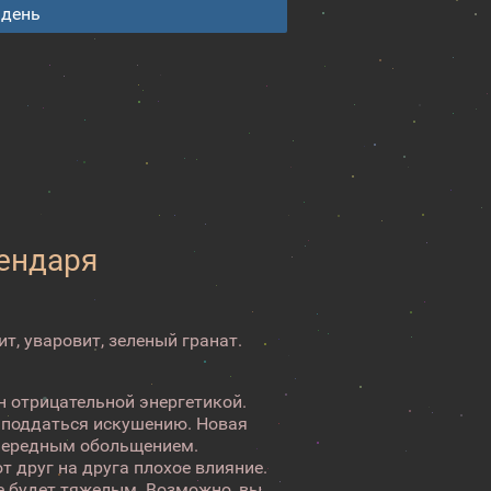
 день
лендаря
ит, уваровит, зеленый гранат.
н отрицательной энергетикой.
о поддаться искушению. Новая
очередным обольщением.
т друг на друга плохое влияние.
ие будет тяжелым. Возможно, вы