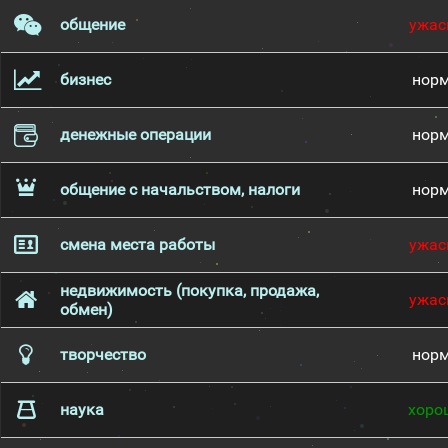
общение
ужас
бизнес
нор
денежные операции
нор
общение с начальством, налоги
нор
смена места работы
ужас
недвижимость (покупка, продажа,
ужас
обмен)
творчество
нор
наука
хоро