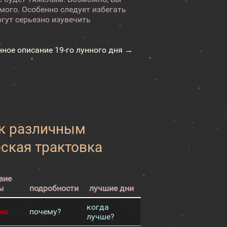
мого. Особенно следует избегать
гут серьезно изувечить
нное описание 19-го лунного дня →
 к различным
еская трактовка
вие
ы
подробности
лучшие дни
когда
но
почему?
лучше?