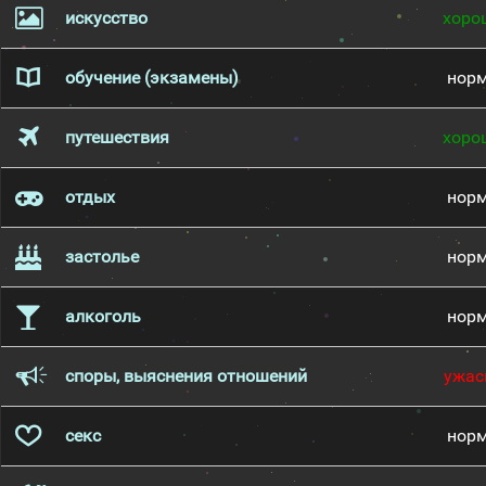
искусство
хоро
обучение (экзамены)
нор
путешествия
хоро
отдых
нор
застолье
нор
алкоголь
нор
споры, выяснения отношений
ужас
секс
нор