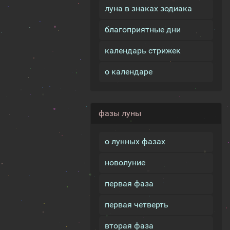
луна в знаках зодиака
благоприятные дни
календарь стрижек
о календаре
фазы луны
о лунных фазах
новолуние
первая фаза
первая четверть
вторая фаза