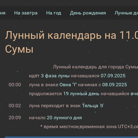
дня
На завтра
На год
День рождения
Лунные д
Лунный календарь на 11.0
Сумы
Лунный календарь для города Сумы 
идёт
3 фаза луны
начавшаяся
07.09.2025
00:00
луна в знаке
Овна ♈
начиная с
08.09.2025
продолжается
19 лунный день
начавшийся
вч
00:02
луна переходит в знак
Тельца ♉
20:09
начало
20 лунного дня
* время местное,
временная зона UTC+3,
с