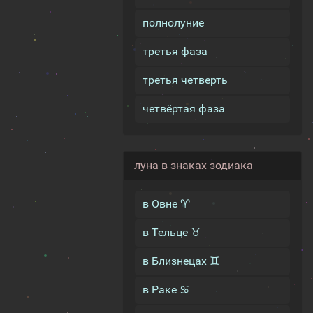
полнолуние
третья фаза
третья четверть
четвёртая фаза
луна в знаках зодиака
в Овне ♈
в Тельце ♉
в Близнецах ♊
в Раке ♋