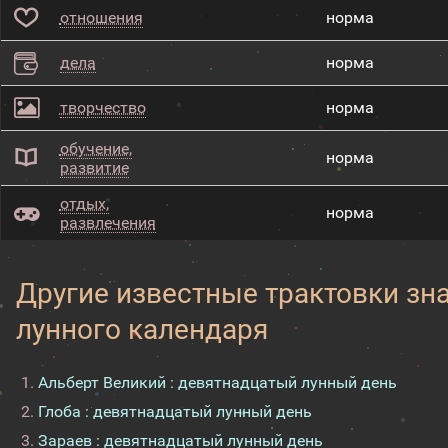
отношения
норма
дела
норма
творчество
норма
обучение,
норма
развитие
отдых,
норма
развлечения
Другие известные трактовки зн
лунного календаря
Альберт Великий : девятнадцатый лунный день
Глоба : девятнадцатый лунный день
Зараев : девятнадцатый лунный день