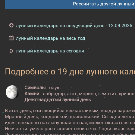
Рассчитать другой лунный
лунный календарь на следующий день - 12.09.2025
лунный календарь на весь год
лунный календарь на сегодня
Подробнее о 19 дне лунного ка
Символы
- паук.
Камни
- лабрадор, агат, морион, гематит, хризол
Девятнадцатый лунный день
В этот день, считающийся несчастливым, воздух заряже
Мрачный день, колдовской, дьявольский. Сегодня легк
идея, внезапно нахлынувшая на вас, может оказаться 
Несчастье умело расставляет свои сети. Люди оказываю
Лучше сегодня ни с кем не знакомиться, так как общен