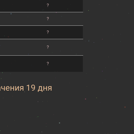
?
?
?
?
?
ачения 19 дня