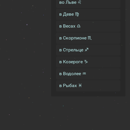
во Льве ♌
в Деве ♍
в Весах ♎
в Скорпионе ♏
в Стрельце ♐
в Козероге ♑
в Водолее ♒
в Рыбах ♓