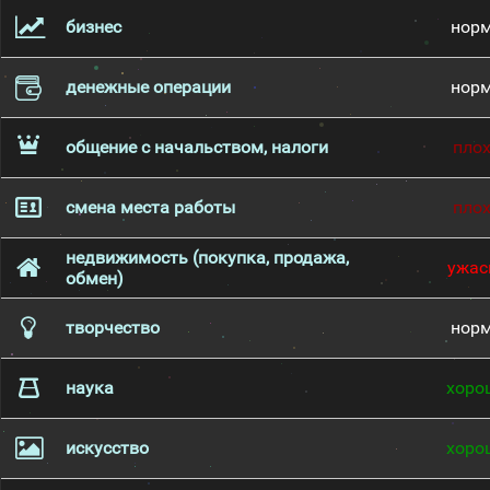
бизнес
нор
денежные операции
нор
общение с начальством, налоги
пло
смена места работы
пло
недвижимость (покупка, продажа,
ужас
обмен)
творчество
нор
наука
хоро
искусство
хоро