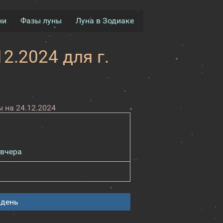
ни
Фазы луны
Луна в Зодиаке
2.2024 для г.
 на 24.12.2024
вчера
 день