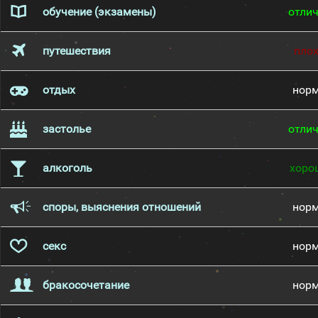
обучение (экзамены)
отли
путешествия
пло
отдых
нор
застолье
отли
алкоголь
хоро
споры, выяснения отношений
нор
секс
нор
бракосочетание
нор