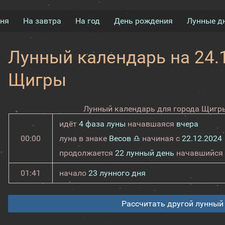
дня
На завтра
На год
День рождения
Лунные д
Лунный календарь на 24.1
Щигры
Лунный календарь для города Щигры
идёт
4 фаза луны
начавшаяся
вчера
00:00
луна в знаке
Весов ♎
начиная с
22.12.2024
продолжается
22 лунный день
начавшийся
01:41
начало
23 лунного дня
Рассчитать другой лунный