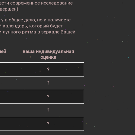
вести современное исследование
авершен).
у в общее дело, но и получаете
 календарь, который будет
 лунного ритма в зеркале Вашей
лей
ваша индивидуальная
оценка
?
?
?
?
?