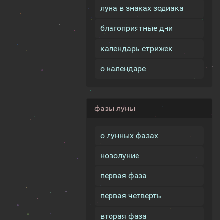
луна в знаках зодиака
благоприятные дни
календарь стрижек
о календаре
фазы луны
о лунных фазах
новолуние
первая фаза
первая четверть
вторая фаза