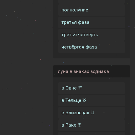
полнолуние
третья фаза
третья четверть
четвёртая фаза
луна в знаках зодиака
в Овне ♈
в Тельце ♉
в Близнецах ♊
в Раке ♋