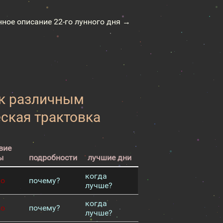
нное описание 22-го лунного дня →
 к различным
еская трактовка
вие
ы
подробности
лучшие дни
когда
хо
почему?
лучше?
когда
хо
почему?
лучше?