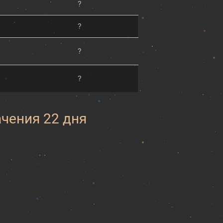
?
?
?
?
ачения 22 дня