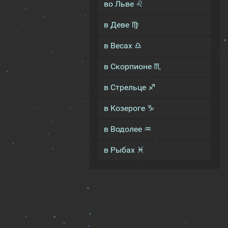
во Льве ♌
в Деве ♍
в Весах ♎
в Скорпионе ♏
в Стрельце ♐
в Козероге ♑
в Водолее ♒
в Рыбах ♓