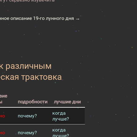
нное описание 19-го лунного дня →
 к различным
еская трактовка
вие
ы
подробности
лучшие дни
когда
но
почему?
лучше?
когда
но
почему?
лучше?