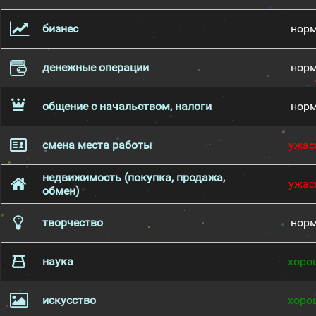
бизнес
нор
денежные операции
нор
общение с начальством, налоги
нор
смена места работы
ужас
недвижимость (покупка, продажа,
ужас
обмен)
творчество
нор
наука
хоро
искусство
хоро