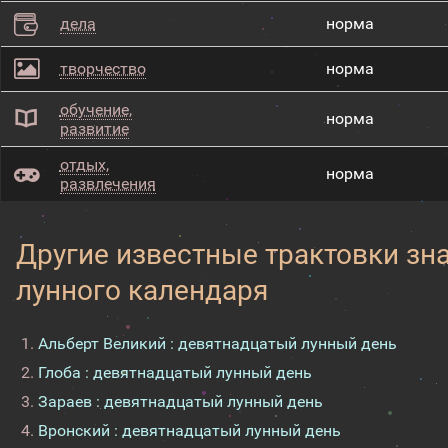
дела
норма
творчество
норма
обучение,
норма
развитие
отдых,
норма
развлечения
Другие известные трактовки зн
лунного календаря
Альберт Великий : девятнадцатый лунный день
Глоба : девятнадцатый лунный день
Зараев : девятнадцатый лунный день
Вронский : девятнадцатый лунный день