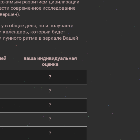
ержимым развитием цивилизации.
вести современное исследование
авершен).
у в общее дело, но и получаете
 календарь, который будет
 лунного ритма в зеркале Вашей
лей
ваша индивидуальная
оценка
?
?
?
?
?