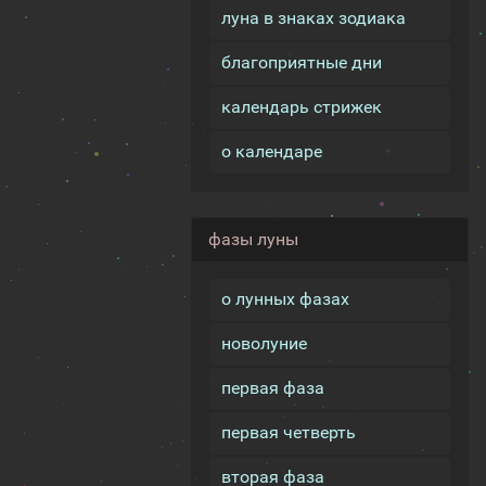
луна в знаках зодиака
благоприятные дни
календарь стрижек
о календаре
фазы луны
о лунных фазах
новолуние
первая фаза
первая четверть
вторая фаза