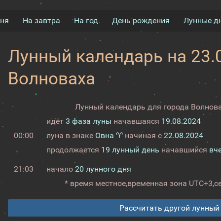
дня
На завтра
На год
День рождения
Лунные д
Лунный календарь на 23.0
Волноваха
Лунный календарь для города Волнова
идёт
3 фаза луны
начавшаяся
19.08.2024
00:00
луна в знаке
Овна ♈
начиная с
22.08.2024
продолжается
19 лунный день
начавшийся
вч
21:03
начало
20 лунного дня
* время местное,
временная зона UTC+3,
с
Рассчитать другой лунный