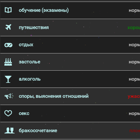
обучение (экзамены)
нор
путешествия
хоро
отдых
нор
застолье
нор
алкоголь
нор
споры, выяснения отношений
ужас
секс
нор
бракосочетание
пло