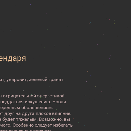
лендаря
ит, уваровит, зеленый гранат.
н отрицательной энергетикой.
о поддаться искушению. Новая
очередным обольщением.
т друг на друга плохое влияние.
ие будет тяжелым. Возможно, вы
мого. Особенно следует избегать
гут серьезно изувечить