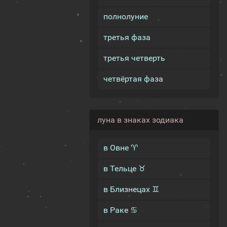
полнолуние
третья фаза
третья четверть
четвёртая фаза
луна в знаках зодиака
в Овне ♈
в Тельце ♉
в Близнецах ♊
в Раке ♋