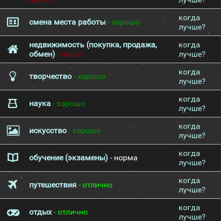
когда
смена места работы
- хорошо
лучше?
недвижимость (покупка, продажа,
когда
обмен)
- плохо
лучше?
когда
творчество
- хорошо
лучше?
когда
наука
- хорошо
лучше?
когда
искусство
- хорошо
лучше?
когда
обучение (экзамены)
- норма
лучше?
когда
путешествия
- отлично
лучше?
когда
отдых
- отлично
лучше?