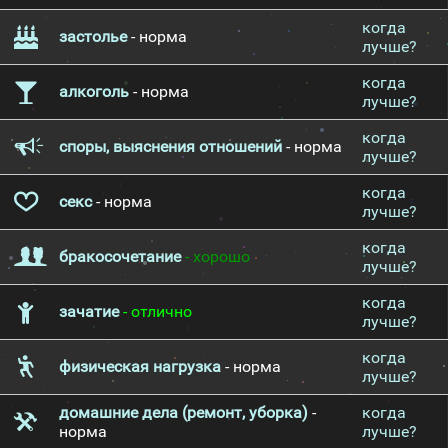
когда
застолье
- норма
лучше?
когда
алкоголь
- норма
лучше?
когда
споры, выяснения отношений
- норма
лучше?
когда
секс
- норма
лучше?
когда
бракосочетание
- хорошо
лучше?
когда
зачатие
- отлично
лучше?
когда
физическая нагрузка
- норма
лучше?
домашние дела (ремонт, уборка)
-
когда
норма
лучше?