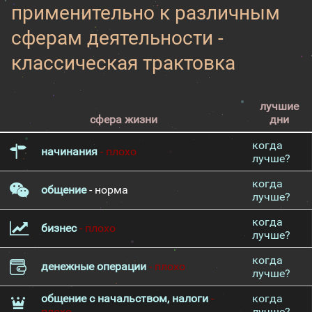
применительно к различным
сферам деятельности -
классическая трактовка
лучшие
сфера жизни
дни
когда
начинания
- плохо
лучше?
когда
общение
- норма
лучше?
когда
бизнес
- плохо
лучше?
когда
денежные операции
- плохо
лучше?
общение с начальством, налоги
-
когда
плохо
лучше?