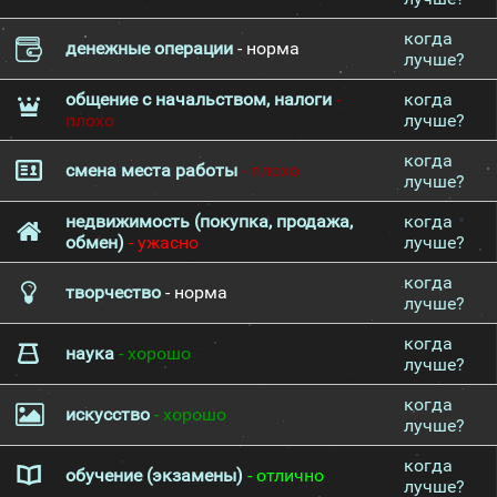
когда
денежные операции
- норма
лучше?
общение с начальством, налоги
-
когда
плохо
лучше?
когда
смена места работы
- плохо
лучше?
недвижимость (покупка, продажа,
когда
обмен)
- ужасно
лучше?
когда
творчество
- норма
лучше?
когда
наука
- хорошо
лучше?
когда
искусство
- хорошо
лучше?
когда
обучение (экзамены)
- отлично
лучше?