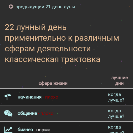
предыдущий 21 день луны
22 лунный день
применительно к различным
сферам деятельности -
классическая трактовка
лучшие
сфера жизни
дни
когда
начинания
- плохо
лучше?
когда
общение
- плохо
лучше?
когда
бизнес
- норма
лучше?