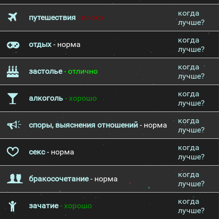
когда
путешествия
- плохо
лучше?
когда
отдых
- норма
лучше?
когда
застолье
- отлично
лучше?
когда
алкоголь
- хорошо
лучше?
когда
споры, выяснения отношений
- норма
лучше?
когда
секс
- норма
лучше?
когда
бракосочетание
- норма
лучше?
когда
зачатие
- хорошо
лучше?