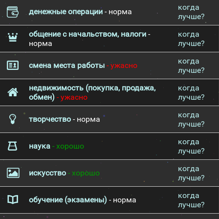
когда
денежные операции
- норма
лучше?
общение с начальством, налоги
-
когда
норма
лучше?
когда
смена места работы
- ужасно
лучше?
недвижимость (покупка, продажа,
когда
обмен)
- ужасно
лучше?
когда
творчество
- норма
лучше?
когда
наука
- хорошо
лучше?
когда
искусство
- хорошо
лучше?
когда
обучение (экзамены)
- норма
лучше?