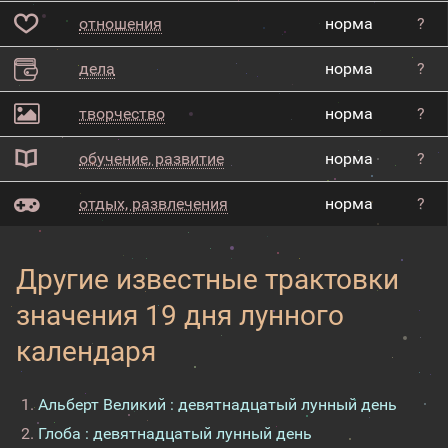
отношения
норма
?
дела
норма
?
творчество
норма
?
обучение, развитие
норма
?
отдых, развлечения
норма
?
Другие известные трактовки
значения 19 дня лунного
календаря
Альберт Великий : девятнадцатый лунный день
Глоба : девятнадцатый лунный день