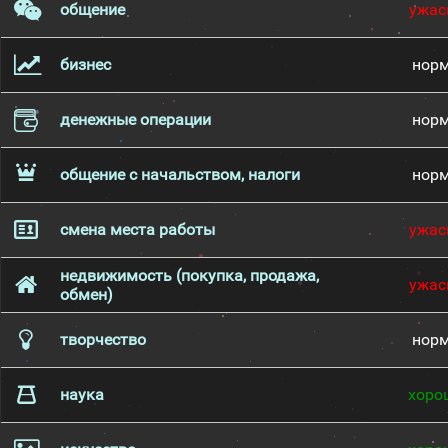
общение
ужас
бизнес
нор
денежные операции
нор
общение с начальством, налоги
нор
смена места работы
ужас
недвижимость (покупка, продажа,
ужас
обмен)
творчество
нор
наука
хоро