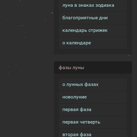
луна в знаках зодиака
благоприятные дни
календарь стрижек
о календаре
фазы луны
о лунных фазах
новолуние
первая фаза
первая четверть
вторая фаза