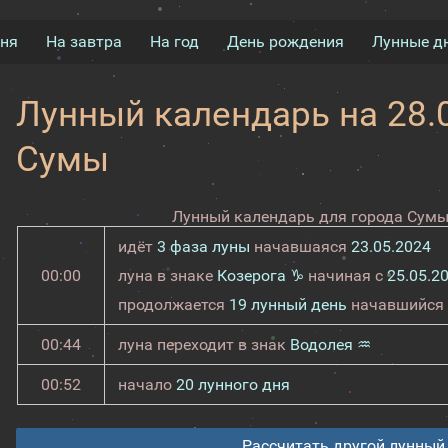
дня
На завтра
На год
День рождения
Лунные д
Лунный календарь на 28.0
Сумы
Лунный календарь для города Сумы 
идёт
3 фаза луны
начавшаяся
23.05.2024
00:00
луна в знаке
Козерога ♑
начиная с
25.05.2
продолжается
19 лунный день
начавшийся
00:44
луна переходит в знак
Водолея ♒
00:52
начало
20 лунного дня
Рассчитать другой лунный