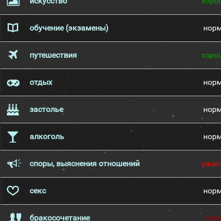
искусство
хоро
обучение (экзамены)
нор
путешествия
хоро
отдых
нор
застолье
нор
алкоголь
нор
споры, выяснения отношений
ужас
секс
нор
бракосочетание
пло