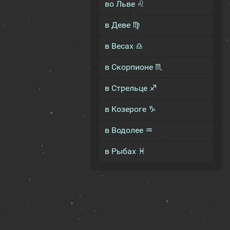
во Льве ♌
в Деве ♍
в Весах ♎
в Скорпионе ♏
в Стрельце ♐
в Козероге ♑
в Водолее ♒
в Рыбах ♓