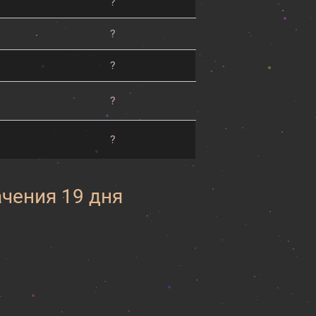
?
?
?
?
?
ачения 19 дня