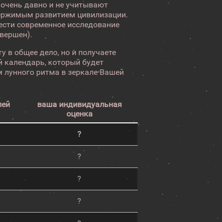
 очень давно и не учитывают
ержимым развитием цивилизации.
вести современное исследование
авершен).
у в общее дело, но и получаете
 календарь, который будет
 лунного ритма в зеркале Вашей
лей
ваша индивидуальная
оценка
?
?
?
?