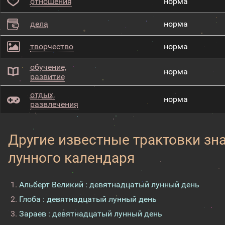
отношения
норма
дела
норма
творчество
норма
обучение,
норма
развитие
отдых,
норма
развлечения
Другие известные трактовки зн
лунного календаря
Альберт Великий : девятнадцатый лунный день
Глоба : девятнадцатый лунный день
Зараев : девятнадцатый лунный день