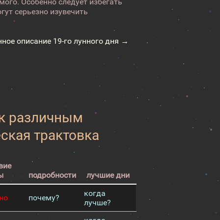
мого. Особенно следует избегать
гут серьезно изувечить
нное описание 19-го лунного дня →
 к различным
еская трактовка
вие
ы
подробности
лучшие дни
когда
но
почему?
лучше?