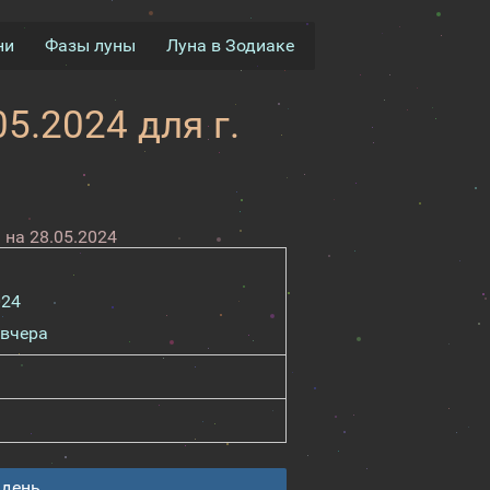
ни
Фазы луны
Луна в Зодиаке
5.2024 для г.
на 28.05.2024
024
вчера
 день