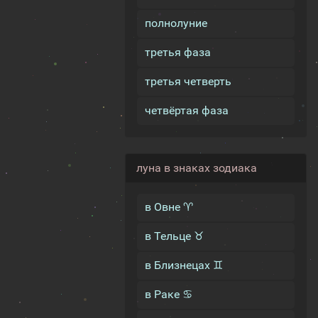
полнолуние
третья фаза
третья четверть
четвёртая фаза
луна в знаках зодиака
в Овне ♈
в Тельце ♉
в Близнецах ♊
в Раке ♋