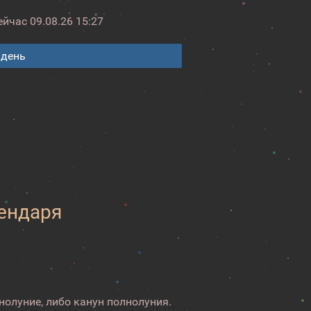
ейчас
09.08.26 15:27
 день
лендаря
нолуние, либо канун полнолуния.