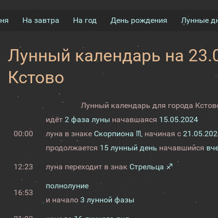
дня
На завтра
На год
День рождения
Лунные д
Лунный календарь на 23.0
Кстово
Лунный календарь для города Кстово
идёт
2 фаза луны
начавшаяся
15.05.2024
00:00
луна в знаке
Скорпиона ♏
начиная с
21.05.202
продолжается
15 лунный день
начавшийся
вч
12:23
луна переходит в знак
Стрельца ♐
полнолуние
16:53
и начало
3 лунной фазы