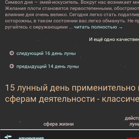
Символ дня — змей-искуситель. Вокруг нас возникает м
Желания плоти становятся первостепенными, обостряют
влияние дня очень велико. Сегодня легко стать податли
осторожны, в таком состоянии вас легко обмануть. Не п
ругайтесь с окружающими ...
читать полностью →
И ещё одно качестве
следующий 16 день луны
предыдущий 14 день луны
15 лунный день применительно
сферам деятельности - классич
дейст
сфера жизни
лун
начинания
ужас