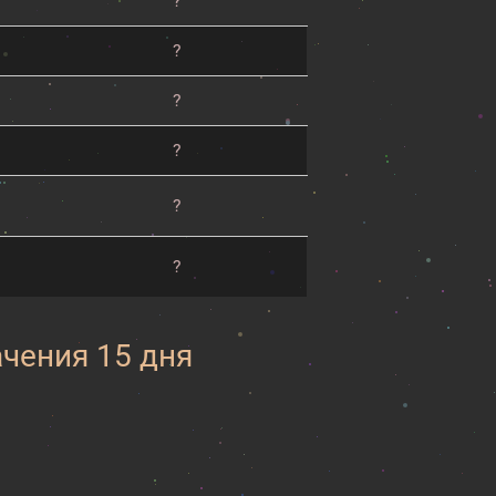
?
?
?
?
?
?
ачения 15 дня