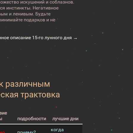
ножество искушений и соблазнов.
ся инстинкты. Негативное
вым и ленивым. Будьте
ринимайте подарков и не
нное описание 15-го лунного дня →
 к различным
еская трактовка
вие
ы
подробности
лучшие дни
когда
но
почему?