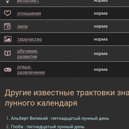
интеллект
норма
отношения
норма
дела
норма
творчество
норма
обучение,
норма
развитие
отдых,
норма
развлечения
Другие известные трактовки зн
лунного календаря
Альберт Великий : пятнадцатый лунный день
Глоба : пятнадцатый лунный день