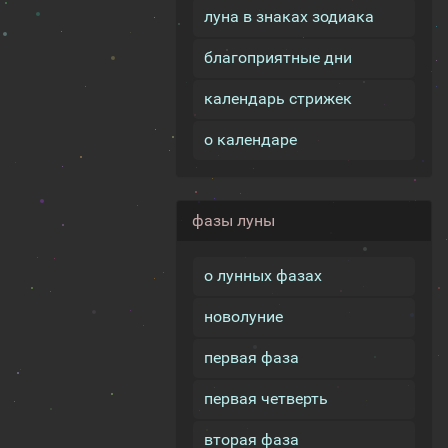
луна в знаках зодиака
благоприятные дни
календарь стрижек
о календаре
фазы луны
о лунных фазах
новолуние
первая фаза
первая четверть
вторая фаза