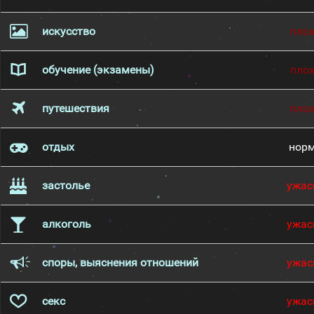
искусство
пло
обучение (экзамены)
пло
путешествия
пло
отдых
нор
застолье
ужас
алкоголь
ужас
споры, выяснения отношений
ужас
секс
ужас