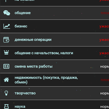
общение
пло
бизнес
ужас
денежные операции
ужас
общение с начальством, налоги
ужас
смена места работы
нор
недвижимость (покупка, продажа,
пло
обмен)
творчество
нор
наука
нор