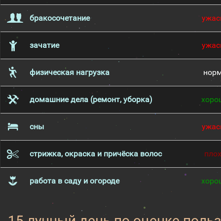
бракосочетание
ужас
зачатие
ужас
физическая нагрузка
нор
домашние дела (ремонт, уборка)
хоро
сны
ужас
стрижка, окраска и причёска волос
пло
работа в саду и огороде
хоро
15 лунный день по оценке поль