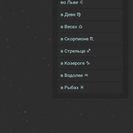
во Льве ♌
в Деве ♍
в Весах ♎
в Скорпионе ♏
в Стрельце ♐
в Козероге ♑
в Водолее ♒
в Рыбах ♓