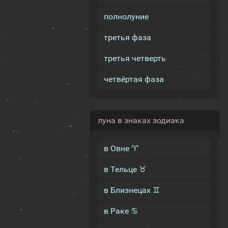
полнолуние
третья фаза
третья четверть
четвёртая фаза
луна в знаках зодиака
в Овне ♈
в Тельце ♉
в Близнецах ♊
в Раке ♋