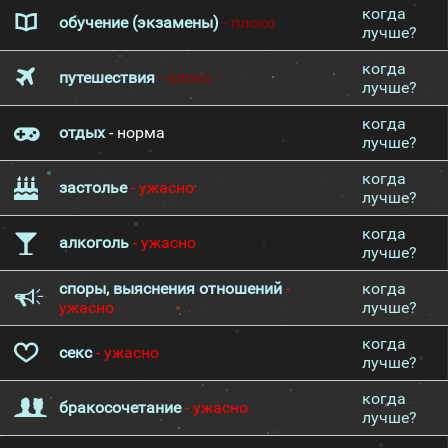
когда
обучение (экзамены)
- плохо
лучше?
когда
путешествия
- плохо
лучше?
когда
отдых
- норма
лучше?
когда
застолье
- ужасно
лучше?
когда
алкоголь
- ужасно
лучше?
споры, выяснения отношений
-
когда
ужасно
лучше?
когда
секс
- ужасно
лучше?
когда
бракосочетание
- ужасно
лучше?