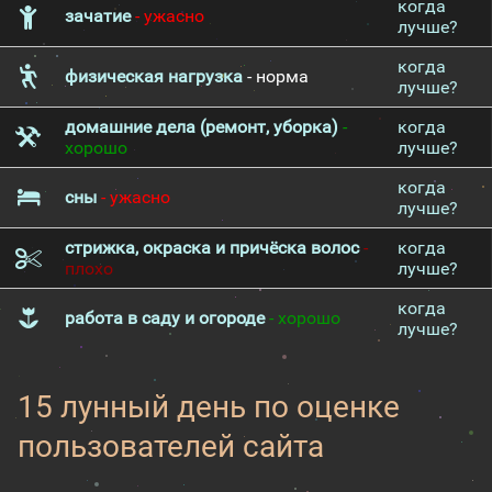
когда
зачатие
- ужасно
лучше?
когда
физическая нагрузка
- норма
лучше?
домашние дела (ремонт, уборка)
-
когда
хорошо
лучше?
когда
сны
- ужасно
лучше?
стрижка, окраска и причёска волос
-
когда
плохо
лучше?
когда
работа в саду и огороде
- хорошо
лучше?
15 лунный день по оценке
пользователей сайта