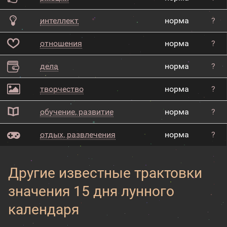
интеллект
норма
?
отношения
норма
?
дела
норма
?
творчество
норма
?
обучение, развитие
норма
?
отдых, развлечения
норма
?
Другие известные трактовки
значения 15 дня лунного
календаря