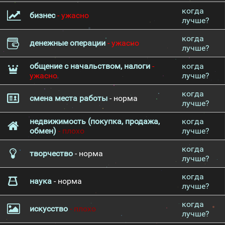
когда
бизнес
- ужасно
лучше?
когда
денежные операции
- ужасно
лучше?
общение с начальством, налоги
-
когда
ужасно
лучше?
когда
смена места работы
- норма
лучше?
недвижимость (покупка, продажа,
когда
обмен)
- плохо
лучше?
когда
творчество
- норма
лучше?
когда
наука
- норма
лучше?
когда
искусство
- плохо
лучше?