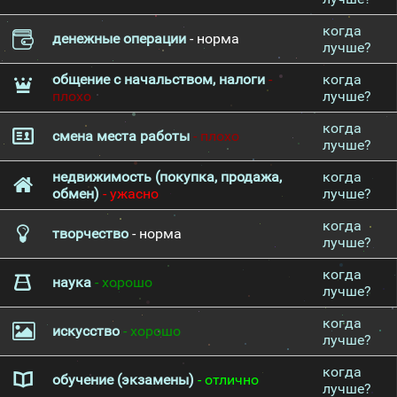
когда
денежные операции
- норма
лучше?
общение с начальством, налоги
-
когда
плохо
лучше?
когда
смена места работы
- плохо
лучше?
недвижимость (покупка, продажа,
когда
обмен)
- ужасно
лучше?
когда
творчество
- норма
лучше?
когда
наука
- хорошо
лучше?
когда
искусство
- хорошо
лучше?
когда
обучение (экзамены)
- отлично
лучше?