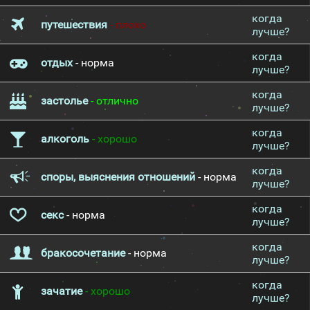
когда
путешествия
- плохо
лучше?
когда
отдых
- норма
лучше?
когда
застолье
- отлично
лучше?
когда
алкоголь
- хорошо
лучше?
когда
споры, выяснения отношений
- норма
лучше?
когда
секс
- норма
лучше?
когда
бракосочетание
- норма
лучше?
когда
зачатие
- хорошо
лучше?