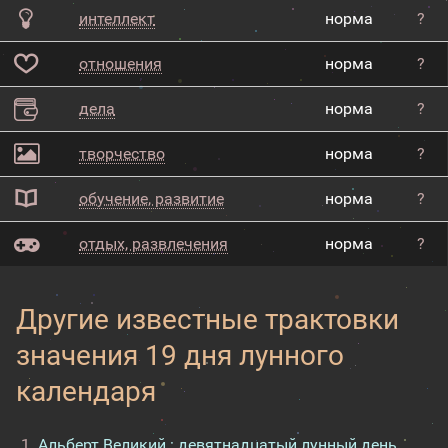
интеллект
норма
?
отношения
норма
?
дела
норма
?
творчество
норма
?
обучение, развитие
норма
?
отдых, развлечения
норма
?
Другие известные трактовки
значения 19 дня лунного
календаря
Альберт Великий : девятнадцатый лунный день