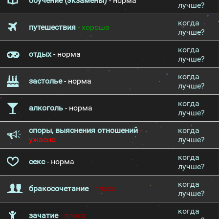
обучение (экзамены)
- норма
лучше?
когда
путешествия
- хорошо
лучше?
когда
отдых
- норма
лучше?
когда
застолье
- норма
лучше?
когда
алкоголь
- норма
лучше?
споры, выяснения отношений
-
когда
ужасно
лучше?
когда
секс
- норма
лучше?
когда
бракосочетание
- плохо
лучше?
когда
зачатие
- плохо