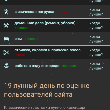
лучше?
когда
физическая нагрузка
- плохо
лучше?
домашние дела (ремонт, уборка)
-
когда
хорошо
лучше?
когда
сны
- хорошо
лучше?
стрижка, окраска и причёска волос
-
когда
плохо
лучше?
когда
работа в саду и огороде
- хорошо
лучше?
19 лунный день по оценке
пользователей сайта
Классические трактовки лунного календаря