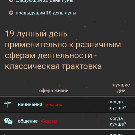
следующий 20 день луны
предыдущий 18 день луны
19 лунный день
применительно к различным
сферам деятельности -
классическая трактовка
лучшие
сфера жизни
дни
когда
начинания
- ужасно
лучше?
когда
общение
- ужасно
лучше?
когда