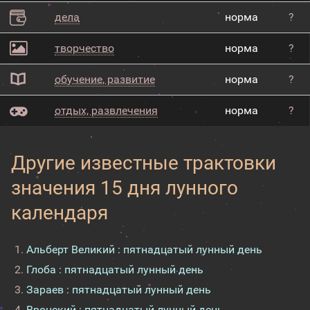
дела
норма
?
творчество
норма
?
обучение, развитие
норма
?
отдых, развлечения
норма
?
Другие известные трактовки
значения 15 дня лунного
календаря
Альберт Великий : пятнадцатый лунный день
Глоба : пятнадцатый лунный день
Зараев : пятнадцатый лунный день
Вронский : пятнадцатый лунный день