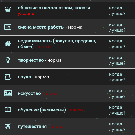
общение с начальством, налоги
-
когда
ужасно
лучше?
когда
смена места работы
- норма
лучше?
недвижимость (покупка, продажа,
когда
обмен)
- плохо
лучше?
когда
творчество
- норма
лучше?
когда
наука
- норма
лучше?
когда
искусство
- плохо
лучше?
когда
обучение (экзамены)
- плохо
лучше?
когда
путешествия
- плохо
лучше?