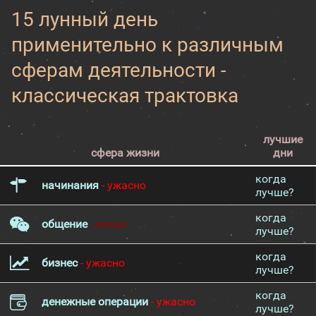
15 лунный день
применительно к различным
сферам деятельности -
классическая трактовка
лучшие
сфера жизни
дни
когда
начинания
- ужасно
лучше?
когда
общение
- плохо
лучше?
когда
бизнес
- ужасно
лучше?
когда
денежные операции
- ужасно
лучше?