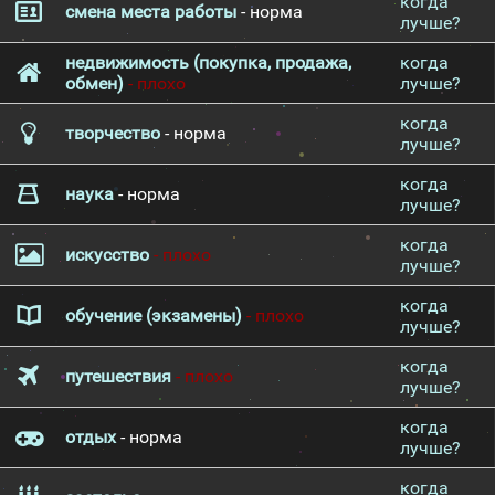
когда
смена места работы
- норма
лучше?
недвижимость (покупка, продажа,
когда
обмен)
- плохо
лучше?
когда
творчество
- норма
лучше?
когда
наука
- норма
лучше?
когда
искусство
- плохо
лучше?
когда
обучение (экзамены)
- плохо
лучше?
когда
путешествия
- плохо
лучше?
когда
отдых
- норма
лучше?
когда