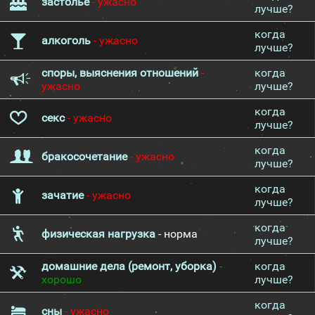
застолье
- ужасно
лучше?
когда
алкоголь
- ужасно
лучше?
споры, выяснения отношений
-
когда
ужасно
лучше?
когда
секс
- ужасно
лучше?
когда
бракосочетание
- ужасно
лучше?
когда
зачатие
- ужасно
лучше?
когда
физическая нагрузка
- норма
лучше?
домашние дела (ремонт, уборка)
-
когда
хорошо
лучше?
когда
сны
- ужасно