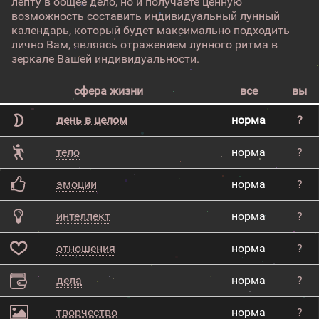
лепту в общее дело, но и получаете ценную
возможность составить индивидуальный лунный
календарь, который будет максимально подходить
лично Вам, являясь отражением лунного ритма в
зеркале Вашей индивидуальности.
сфера жизни
все
вы
день в целом
норма
?
тело
норма
?
эмоции
норма
?
интеллект
норма
?
отношения
норма
?
дела
норма
?
творчество
норма
?