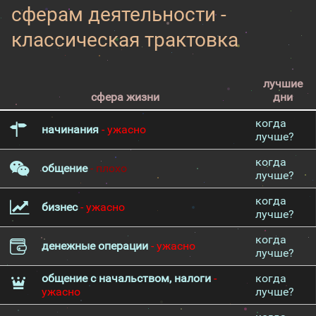
сферам деятельности -
классическая трактовка
лучшие
сфера жизни
дни
когда
начинания
- ужасно
лучше?
когда
общение
- плохо
лучше?
когда
бизнес
- ужасно
лучше?
когда
денежные операции
- ужасно
лучше?
общение с начальством, налоги
-
когда
ужасно
лучше?