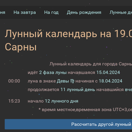
дня
На завтра
На год
День рождения
Лунные д
Лунный календарь на 19.0
Сарны
Лунный календарь для города Сарны
идёт
2 фаза луны
начавшаяся
15.04.2024
00:00
луна в знаке
Девы ♍
начиная с
18.04.2024
продолжается
11 лунный день
начавшийся
вч
15:23
начало
12 лунного дня
* время местное,
временная зона UTC+3,
с
Рассчитать другой лунный