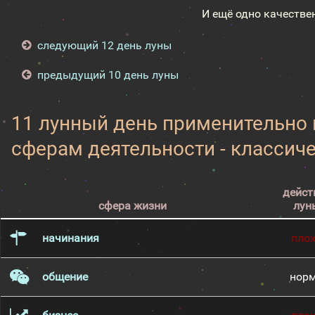
И ещё одно качестве
следующий 12 день луны
предыдущий 10 день луны
11 лунный день применительно
сферам деятельности - классич
дейст
сфера жизни
лун
начинания
пло
общение
нор