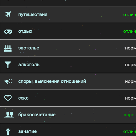
путешествия
отли
отдых
отли
застолье
нор
алкоголь
нор
споры, выяснения отношений
нор
секс
нор
бракосочетание
хоро
зачатие
отли