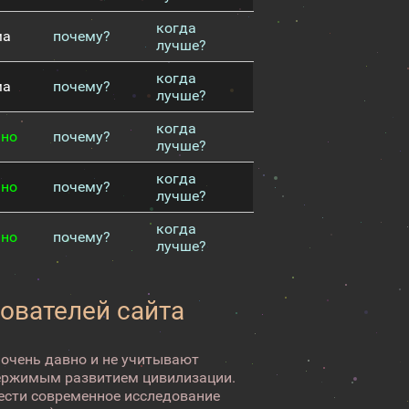
когда
ма
почему?
лучше?
когда
ма
почему?
лучше?
когда
чно
почему?
лучше?
когда
чно
почему?
лучше?
когда
чно
почему?
лучше?
зователей сайта
 очень давно и не учитывают
ержимым развитием цивилизации.
вести современное исследование