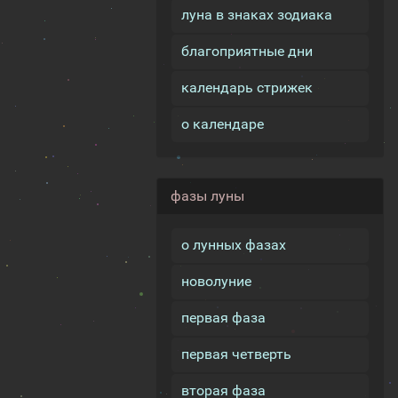
луна в знаках зодиака
благоприятные дни
календарь стрижек
о календаре
фазы луны
о лунных фазах
новолуние
первая фаза
первая четверть
вторая фаза