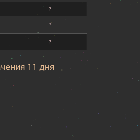
?
?
?
ачения 11 дня