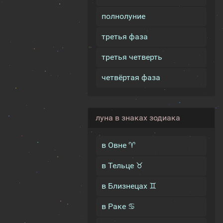
полнолуние
третья фаза
третья четверть
четвёртая фаза
луна в знаках зодиака
в Овне ♈
в Тельце ♉
в Близнецах ♊
в Раке ♋