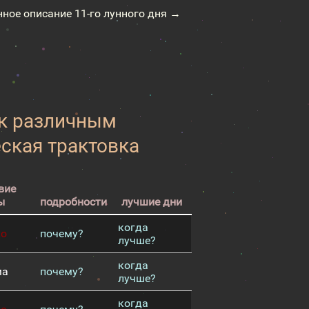
нное описание 11-го лунного дня →
 к различным
еская трактовка
вие
ы
подробности
лучшие дни
когда
хо
почему?
лучше?
когда
ма
почему?
лучше?
когда