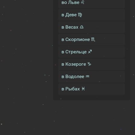
во Льве ♌
в Деве ♍
в Весах ♎
в Скорпионе ♏
в Стрельце ♐
в Козероге ♑
в Водолее ♒
в Рыбах ♓