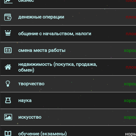
бизнес
пло
денежные операции
пло
общение с начальством, налоги
пло
смена места работы
хоро
недвижимость (покупка, продажа,
пло
обмен)
творчество
хоро
наука
хоро
искусство
хоро
обучение (экзамены)
нор