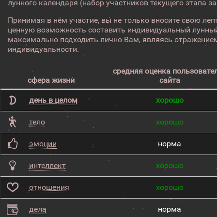
лунного календаря (набор участников текущего этапа з
Принимая в нём участие, вы не только вносите свою лепт
ценную возможность составить индивидуальный лунный
максимально подходить лично Вам, являясь отражением
индивидуальности.
средняя оценка пользовате
сфера жизни
сайта
день в целом
хорошо
тело
хорошо
эмоции
норма
интеллект
хорошо
отношения
хорошо
дела
норма