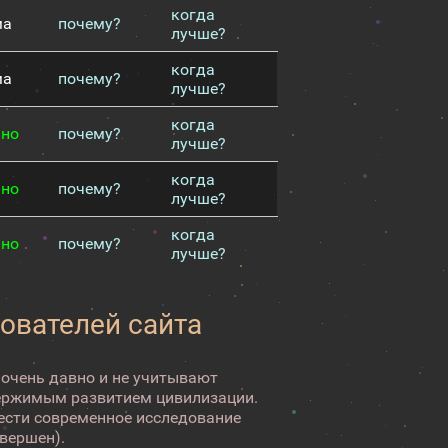
когда
ма
почему?
лучше?
когда
ма
почему?
лучше?
когда
чно
почему?
лучше?
когда
чно
почему?
лучше?
когда
чно
почему?
лучше?
зователей сайта
 очень давно и не учитывают
ержимым развитием цивилизации.
вести современное исследование
авершен).