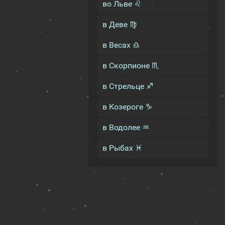
во Льве ♌
в Деве ♍
в Весах ♎
в Скорпионе ♏
в Стрельце ♐
в Козероге ♑
в Водолее ♒
в Рыбах ♓