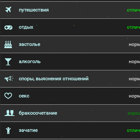
путешествия
отли
отдых
отли
застолье
нор
алкоголь
нор
споры, выяснения отношений
нор
секс
нор
бракосочетание
хоро
зачатие
отли