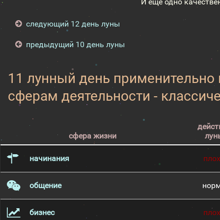
И ещё одно качестве
следующий 12 день луны
предыдущий 10 день луны
11 лунный день применительно
сферам деятельности - классич
дейст
сфера жизни
лун
начинания
пло
общение
нор
бизнес
пло