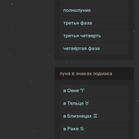
полнолуние
третья фаза
третья четверть
четвёртая фаза
луна в знаках зодиака
в Овне ♈
в Тельце ♉
в Близнецах ♊
в Раке ♋