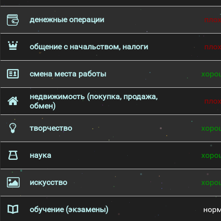
денежные операции
пло
общение с начальством, налоги
пло
смена места работы
хоро
недвижимость (покупка, продажа,
пло
обмен)
творчество
хоро
наука
хоро
искусство
хоро
обучение (экзамены)
нор