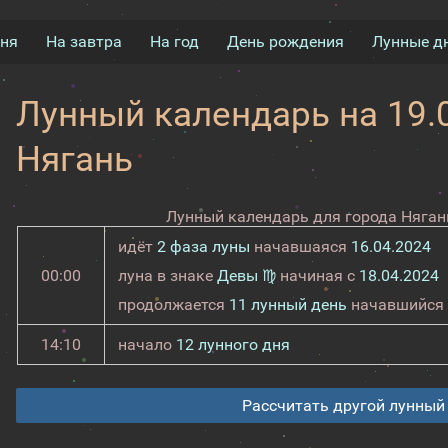
дня
На завтра
На год
День рождения
Лунные д
Лунный календарь на 19.0
Нягань
Лунный календарь для города Нягань
идёт
2 фаза луны
начавшаяся
16.04.2024
00:00
луна в знаке
Девы ♍
начиная с
18.04.2024
продолжается
11 лунный день
начавшийся
14:10
начало
12 лунного дня
Рассчитать другой лунный