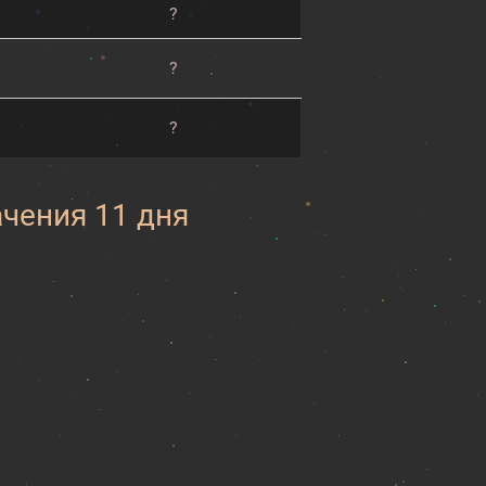
?
?
?
ачения 11 дня