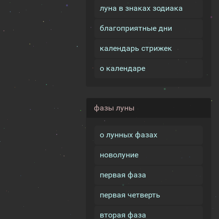
луна в знаках зодиака
благоприятные дни
календарь стрижек
о календаре
фазы луны
о лунных фазах
новолуние
первая фаза
первая четверть
вторая фаза