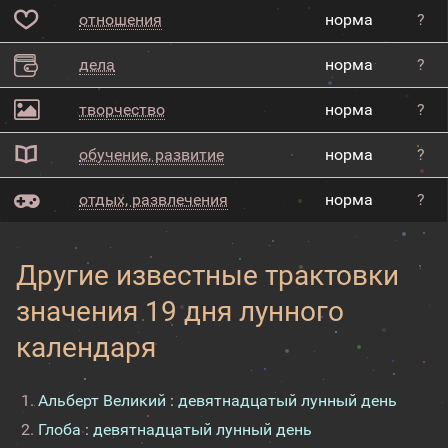
отношения
норма
?
дела
норма
?
творчество
норма
?
обучение, развитие
норма
?
отдых, развлечения
норма
?
Другие известные трактовки
значения 19 дня лунного
календаря
Альберт Великий : девятнадцатый лунный день
Глоба : девятнадцатый лунный день