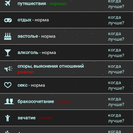
когда
путешествия
- хорошо
лучше?
когда
отдых
- норма
лучше?
когда
застолье
- норма
лучше?
когда
алкоголь
- норма
лучше?
споры, выяснения отношений
-
когда
ужасно
лучше?
когда
секс
- норма
лучше?
когда
бракосочетание
- плохо
лучше?
когда
зачатие
- плохо
лучше?
когда