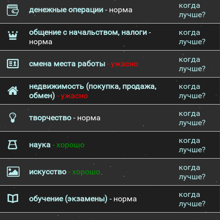
когда
денежные операции
- норма
лучше?
общение с начальством, налоги
-
когда
норма
лучше?
когда
смена места работы
- ужасно
лучше?
недвижимость (покупка, продажа,
когда
обмен)
- ужасно
лучше?
когда
творчество
- норма
лучше?
когда
наука
- хорошо
лучше?
когда
искусство
- хорошо
лучше?
когда
обучение (экзамены)
- норма
лучше?