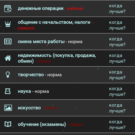
когда
денежные операции
- ужасно
лучше?
общение с начальством, налоги
-
когда
ужасно
лучше?
когда
смена места работы
- норма
лучше?
недвижимость (покупка, продажа,
когда
обмен)
- плохо
лучше?
когда
творчество
- норма
лучше?
когда
наука
- норма
лучше?
когда
искусство
- плохо
лучше?
когда
обучение (экзамены)
- плохо
лучше?