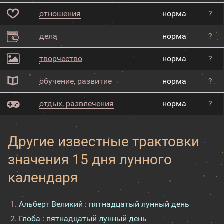
отношения
норма
?
дела
норма
?
творчество
норма
?
обучение, развитие
норма
?
отдых, развлечения
норма
?
Другие известные трактовки
значения 15 дня лунного
календаря
Альберт Великий : пятнадцатый лунный день
Глоба : пятнадцатый лунный день