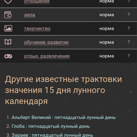
отношения
норма
?
дела
норма
?
творчество
норма
?
обучение, развитие
норма
?
отдых, развлечения
норма
?
Другие известные трактовки
значения 15 дня лунного
календаря
Альберт Великий : пятнадцатый лунный день
Глоба : пятнадцатый лунный день
Зараев : пятнадцатый лунный день