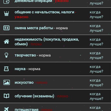
денежные операции
- ужасно
лучше?
общение с начальством, налоги
-
когда
ужасно
лучше?
когда
смена места работы
- норма
лучше?
недвижимость (покупка, продажа,
когда
обмен)
- плохо
лучше?
когда
творчество
- норма
лучше?
когда
наука
- норма
лучше?
когда
искусство
- плохо
лучше?
когда
обучение (экзамены)
- плохо
лучше?
когда
путешествия
- плохо