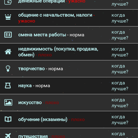
денежные операции
- ужасно
лучше?
общение с начальством, налоги
-
когда
ужасно
лучше?
когда
смена места работы
- норма
лучше?
недвижимость (покупка, продажа,
когда
обмен)
- плохо
лучше?
когда
творчество
- норма
лучше?
когда
наука
- норма
лучше?
когда
искусство
- плохо
лучше?
когда
обучение (экзамены)
- плохо
лучше?
когда
путешествия
- плохо