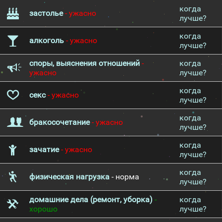
когда
застолье
- ужасно
лучше?
когда
алкоголь
- ужасно
лучше?
споры, выяснения отношений
-
когда
ужасно
лучше?
когда
секс
- ужасно
лучше?
когда
бракосочетание
- ужасно
лучше?
когда
зачатие
- ужасно
лучше?
когда
физическая нагрузка
- норма
лучше?
домашние дела (ремонт, уборка)
-
когда
хорошо
лучше?