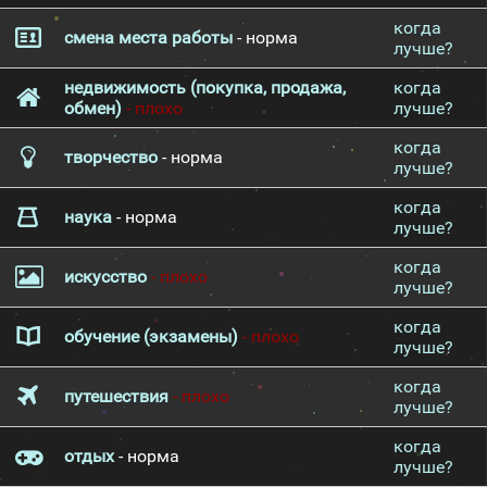
когда
смена места работы
- норма
лучше?
недвижимость (покупка, продажа,
когда
обмен)
- плохо
лучше?
когда
творчество
- норма
лучше?
когда
наука
- норма
лучше?
когда
искусство
- плохо
лучше?
когда
обучение (экзамены)
- плохо
лучше?
когда
путешествия
- плохо
лучше?
когда
отдых
- норма
лучше?