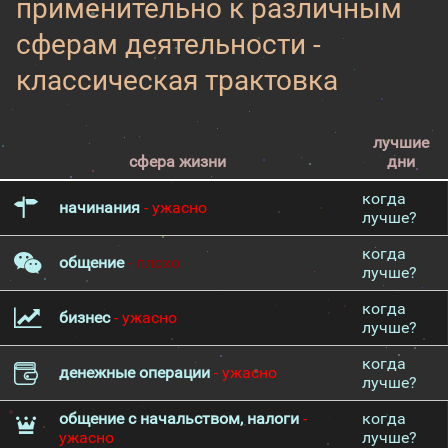
применительно к различным
сферам деятельности -
классическая трактовка
лучшие
сфера жизни
дни
когда
начинания
- ужасно
лучше?
когда
общение
- плохо
лучше?
когда
бизнес
- ужасно
лучше?
когда
денежные операции
- ужасно
лучше?
общение с начальством, налоги
-
когда
ужасно
лучше?