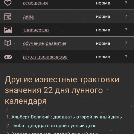
отношения
норма
?
дела
норма
?
творчество
норма
?
обучение, развитие
норма
?
отдых, развлечения
норма
?
Другие известные трактовки
значения 22 дня лунного
календаря
Альберт Великий : двадцать второй лунный день
Глоба : двадцать второй лунный день