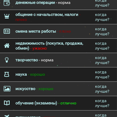
когда
денежные операции
- норма
лучше?
общение с начальством, налоги
-
когда
плохо
лучше?
когда
смена места работы
- плохо
лучше?
недвижимость (покупка, продажа,
когда
обмен)
- ужасно
лучше?
когда
творчество
- норма
лучше?
когда
наука
- хорошо
лучше?
когда
искусство
- хорошо
лучше?
когда
обучение (экзамены)
- отлично
лучше?
когда