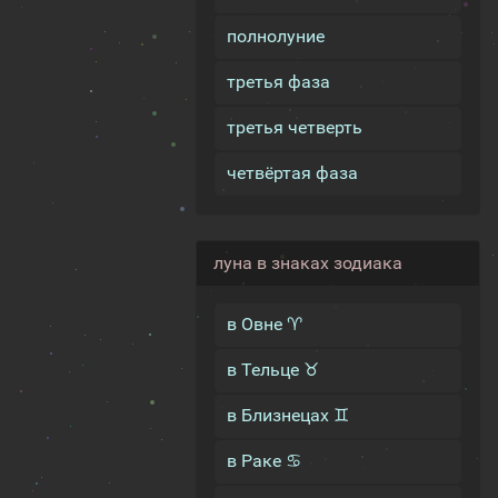
полнолуние
третья фаза
третья четверть
четвёртая фаза
луна в знаках зодиака
в Овне ♈
в Тельце ♉
в Близнецах ♊
в Раке ♋