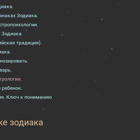
диака.
знаках Зодиака.
астропсихологии.
х Зодиака.
ийская традиция).
иака.
гнозировать.
варь.
трология.
 ребенок.
гия. Ключ к пониманию
ке зодиака