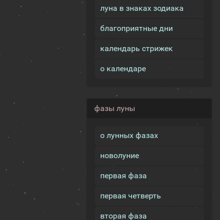
луна в знаках зодиака
благоприятные дни
календарь стрижек
о календаре
фазы луны
о лунных фазах
новолуние
первая фаза
первая четверть
вторая фаза