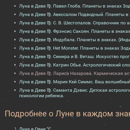
Луна в Деве ♍. Павел Глоба. Планеты в знаках Зо
Луна в Деве ♍. Авессалом Подводный. Планеты в 
Луна в Деве ♍. С. В. Шестопалов. Справочник по 
Луна в Деве ♍. Фрэнсис Сакоян. Планеты в знака
Луна в Деве ♍. Индубала. Планеты в знаках. (Инд
Луна в Деве ♍. Het Monster. Планеты в знаках Зод
Луна в Деве ♍. Семира и В. Веташ. Искусство про
Луна в Деве ♍. Катрин Обье. Астрологический сло
Луна в Деве ♍. Лариса Назарова. Кармическая ас
Луна в Деве ♍. Мария Кей Симмс. Ваш волшебный
Луна в Деве ♍. Саманта Дэвис. Детская астроло
психологии ребенка.
Подробнее о Луне в каждом зна
Луна в Овне ♈