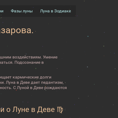
ни
Фазы луны
Луна в Зодиаке
азарова.
нешним воздействиям. Умение
ваться. Подсознание в
чищает кармические долги
и. Луна в Деве дает педантизм,
тность. С Луной в Деве рождаются
и о Луне в Деве ♍