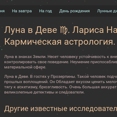
дня
На завтра
На год
День рождения
Лунные д
Луна в Деве ♍. Лариса Н
Кармическая астрология.
Луна в знаках Земли. Несет человеку устойчивость к в
контролировать свое поведение. Неумение приспосабли
материальной сфере.
Луна в Деве. В гостях у Прозерпины. Такой человек под
прошлых воплощений. Он Обладает вкусом ценить мелоч
тягу к аскетизму, брюзгливость. Очень большая аккура
великолепные детективы и следователи.
Другие известные исследовател