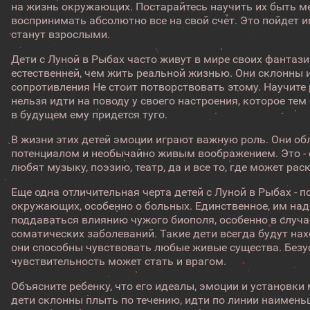
на жизнь окружающих. Постарайтесь научить их быть м
воспринимать абсолютно все на свой счет. Это пойдет и
станут взрослыми.
Дети с Луной в Рыбах часто живут в мире своих фантазий
естественней, чем жить реальной жизнью. Они склонны 
сопротивления Не стоит потворствовать этому. Научите 
нельзя идти на поводу у своего настроения, которое тем
в будущем ему придется туго.
В жизни этих детей эмоции играют важную роль. Они 
потенциалом и необычайно живым воображением. Это - о
любят музыку, поэзию, театр, да и все то, где может ра
Еще одна отличительная черта детей с Луной в Рыбах - 
окружающих, особенно о больных. Единственное, им на
поддаваться влиянию чужого биополя, особенно в случа
соматических заболеваний. Такие дети всегда будут на
они способны чувствовать любые живые существа. Безус
чувствительность может стать и врагом.
Объясните ребенку, что его идеалы, эмоции и установки
дети склонны плыть по течению, идти по линии наимень