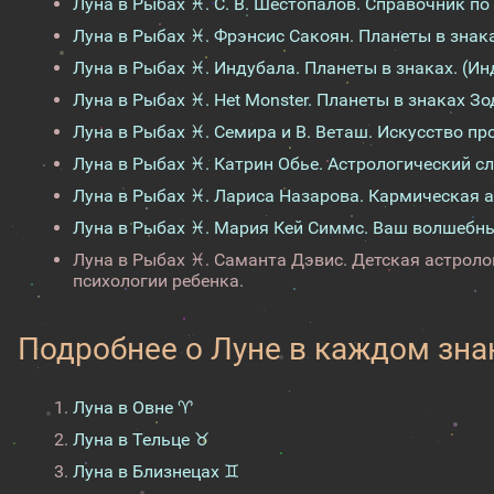
Луна в Рыбах ♓. С. В. Шестопалов. Справочник по
Луна в Рыбах ♓. Фрэнсис Сакоян. Планеты в знак
Луна в Рыбах ♓. Индубала. Планеты в знаках. (Ин
Луна в Рыбах ♓. Het Monster. Планеты в знаках Зо
Луна в Рыбах ♓. Семира и В. Веташ. Искусство пр
Луна в Рыбах ♓. Катрин Обье. Астрологический с
Луна в Рыбах ♓. Лариса Назарова. Кармическая а
Луна в Рыбах ♓. Мария Кей Симмс. Ваш волшебны
Луна в Рыбах ♓. Саманта Дэвис. Детская астрол
психологии ребенка.
Подробнее о Луне в каждом зна
Луна в Овне ♈
Луна в Тельце ♉
Луна в Близнецах ♊