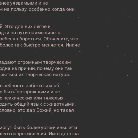
енее уязвимыми и не
м на пользу, особенно когда они
. Это для них легче и
идти по пути наименьшего
ребенка бороться. Объясните, что
 более так быстро меняется. Иначе
обладают огромным творческим
дна из причин, почему они так
скрыться их творческая натура.
потребность заботиться об
до быть осторожными и не
е психических или тяжелых
ходить общий язык с животными,
ловно, это дар Божий, но такая
 могут быть более устойчивы. Эти
шего сопротивления. Им с детства