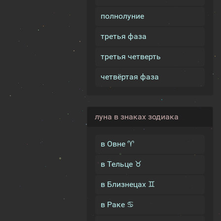
полнолуние
третья фаза
третья четверть
четвёртая фаза
луна в знаках зодиака
в Овне ♈
в Тельце ♉
в Близнецах ♊
в Раке ♋