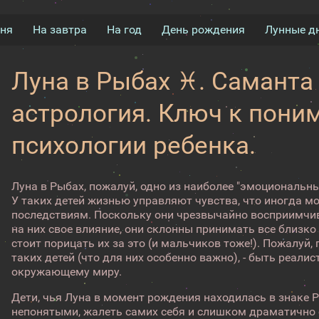
дня
На завтра
На год
День рождения
Лунные д
Луна в Рыбах ♓. Саманта
астрология. Ключ к пон
психологии ребенка.
Луна в Рыбах, пожалуй, одно из наиболее "эмоциональн
У таких детей жизнью управляют чувства, что иногда м
последствиям. Поскольку они чрезвычайно восприимчи
на них свое влияние, они склонны принимать все близко 
стоит порицать их за это (и мальчиков тоже!). Пожалуй,
таких детей (что для них особенно важно), - быть реали
окружающему миру.
Дети, чья Луна в момент рождения находилась в знаке 
непонятыми, жалеть самих себя и слишком драматично 