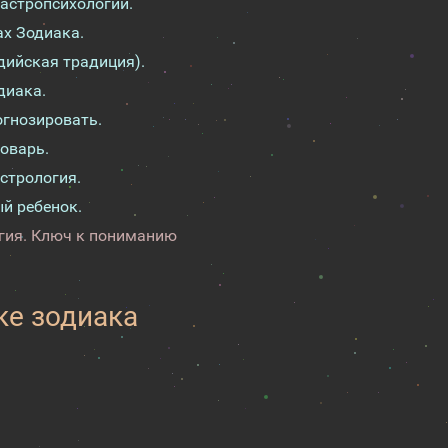
 астропсихологии.
ах Зодиака.
дийская традиция).
диака.
огнозировать.
ловарь.
стрология.
й ребенок.
огия. Ключ к пониманию
ке зодиака