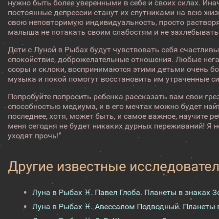
нужно быть более уверенными в себе и своих силах. Ин
постоянные депрессии станут их спутниками на всю жизн
свою неповторимую индивидуальность, просто раствор
малыша не потакать своим слабостям и не захлебыватьс
Дети с Луной в Рыбах будут чувствовать себя счастливы
спокойствие, доброжелательные отношения. Любые негат
ссоры и склоки, воспринимаются этими детьми очень б
музыка и покой помогут восстановить им утраченные с
Попробуйте попросить ребенка рассказать вам свои гре
способностью медиума, и в его мечтах можно будет найт
последнее, хотя, может быть, и самое важное, научите р
меня сегодня не будет никаких дурных переживаний! Я не
уходят прочь!"
Другие известные исследовател
Луна в Рыбах ♓. Павел Глоба. Планеты в знаках З
Луна в Рыбах ♓. Авессалом Подводный. Планеты 