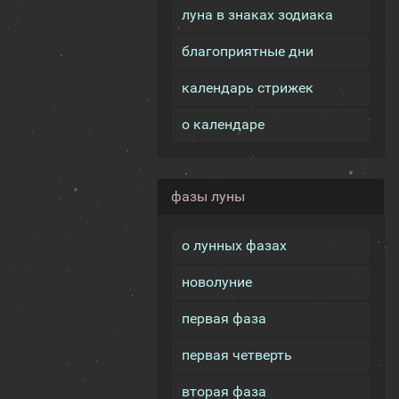
луна в знаках зодиака
благоприятные дни
календарь стрижек
о календаре
фазы луны
о лунных фазах
новолуние
первая фаза
первая четверть
вторая фаза