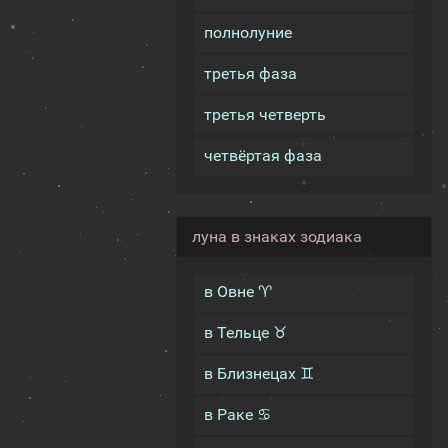
полнолуние
третья фаза
третья четверть
четвёртая фаза
луна в знаках зодиака
в Овне ♈
в Тельце ♉
в Близнецах ♊
в Раке ♋