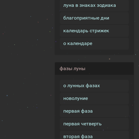
луна в знаках зодиака
благоприятные дни
календарь стрижек
о календаре
фазы луны
о лунных фазах
новолуние
первая фаза
первая четверть
вторая фаза