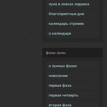
луна в знаках зодиака
благоприятные дни
календарь стрижек
о календаре
фазы луны
о лунных фазах
новолуние
первая фаза
первая четверть
вторая фаза