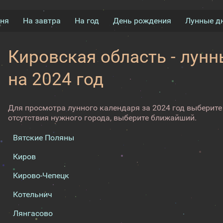
дня
На завтра
На год
День рождения
Лунные д
Кировская область - лун
на 2024 год
Для просмотра лунного календаря за 2024 год выберите 
отсутствия нужного города, выберите ближайший.
Вятские Поляны
Киров
Кирово-Чепецк
Котельнич
Лянгасово