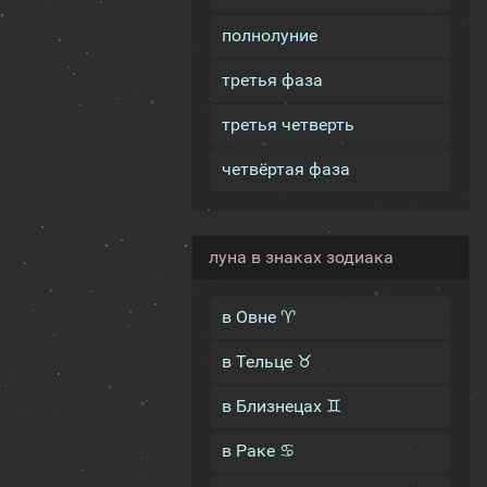
полнолуние
третья фаза
третья четверть
четвёртая фаза
луна в знаках зодиака
в Овне ♈
в Тельце ♉
в Близнецах ♊
в Раке ♋