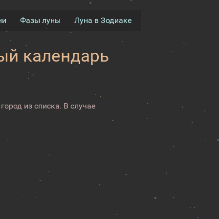
ни
Фазы луны
Луна в Зодиаке
ный календарь
город из списка. В случае