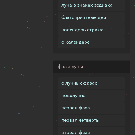
луна в знаках зодиака
благоприятные дни
календарь стрижек
о календаре
фазы луны
о лунных фазах
новолуние
первая фаза
первая четверть
вторая фаза