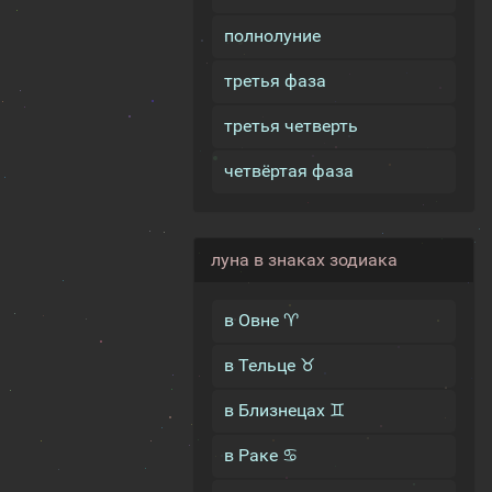
полнолуние
третья фаза
третья четверть
четвёртая фаза
луна в знаках зодиака
в Овне ♈
в Тельце ♉
в Близнецах ♊
в Раке ♋