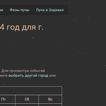
ни
Фазы луны
Луна в Зодиаке
 год для г.
н. Для просмотра событий
ожете
выбрать другой город
или
Пт
Сб
Вс