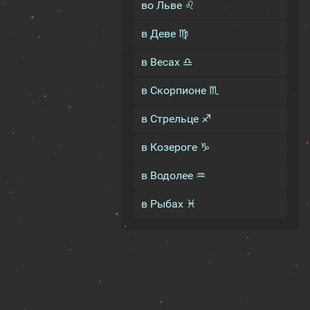
во Льве ♌
в Деве ♍
в Весах ♎
в Скорпионе ♏
в Стрельце ♐
в Козероге ♑
в Водолее ♒
в Рыбах ♓