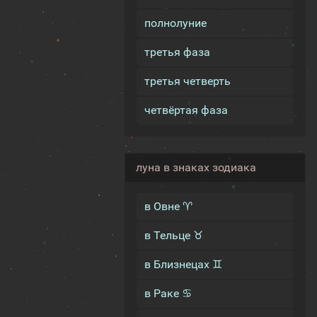
полнолуние
третья фаза
третья четверть
четвёртая фаза
луна в знаках зодиака
в Овне ♈
в Тельце ♉
в Близнецах ♊
в Раке ♋