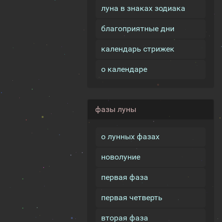
луна в знаках зодиака
благоприятные дни
календарь стрижек
о календаре
фазы луны
о лунных фазах
новолуние
первая фаза
первая четверть
вторая фаза