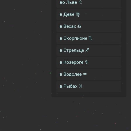
во Льве ♌
в Деве ♍
в Весах ♎
в Скорпионе ♏
в Стрельце ♐
в Козероге ♑
в Водолее ♒
в Рыбах ♓