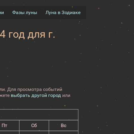
ни
Фазы луны
Луна в Зодиаке
 год для г.
юли. Для просмотра событий
ожете
выбрать другой город
или
Пт
Сб
Вс