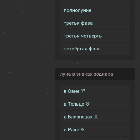
полнолуние
третья фаза
третья четверть
четвёртая фаза
луна в знаках зодиака
в Овне ♈
в Тельце ♉
в Близнецах ♊
в Раке ♋