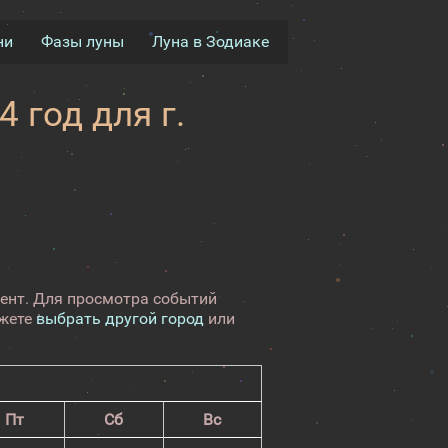
ни
Фазы луны
Луна в Зодиаке
 год для г.
кент. Для просмотра событий
ожете
выбрать другой город
или
Пт
Сб
Вс