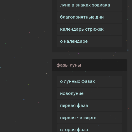
луна в знаках зодиака
благоприятные дни
календарь стрижек
о календаре
фазы луны
о лунных фазах
новолуние
первая фаза
первая четверть
вторая фаза