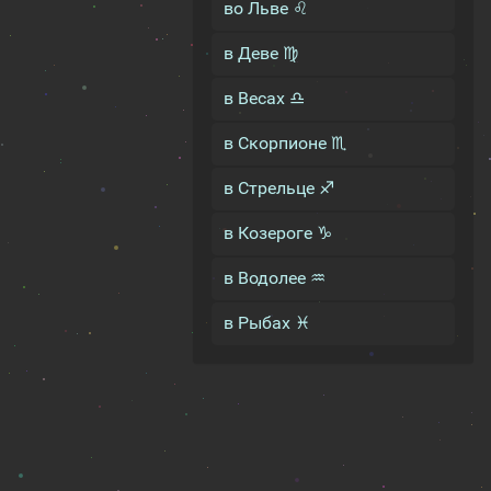
во Льве ♌
в Деве ♍
в Весах ♎
в Скорпионе ♏
в Стрельце ♐
в Козероге ♑
в Водолее ♒
в Рыбах ♓