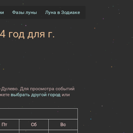
ни
Фазы луны
Луна в Зодиаке
 год для г.
о-Дулево. Для просмотра событий
ожете
выбрать другой город
или
Пт
Сб
Вс