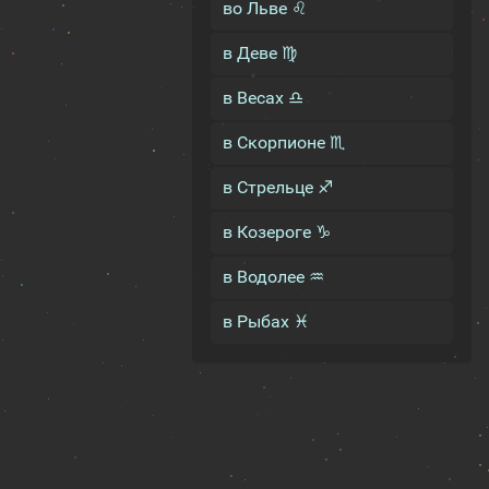
во Льве ♌
в Деве ♍
в Весах ♎
в Скорпионе ♏
в Стрельце ♐
в Козероге ♑
в Водолее ♒
в Рыбах ♓