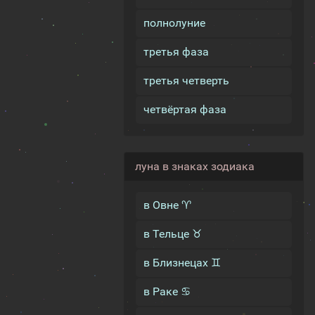
полнолуние
третья фаза
третья четверть
четвёртая фаза
луна в знаках зодиака
в Овне ♈
в Тельце ♉
в Близнецах ♊
в Раке ♋