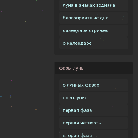
луна в знаках зодиака
благоприятные дни
календарь стрижек
о календаре
фазы луны
о лунных фазах
новолуние
первая фаза
первая четверть
вторая фаза