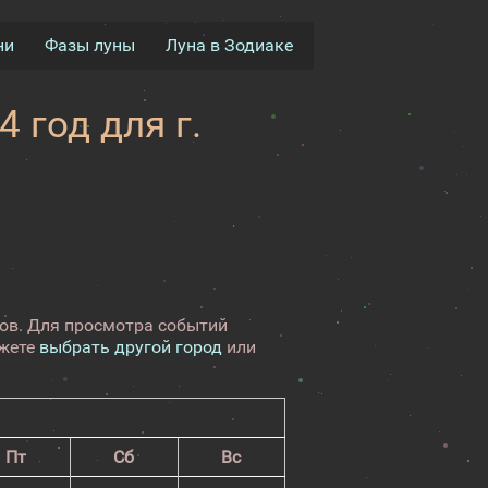
ни
Фазы луны
Луна в Зодиаке
 год для г.
нов. Для просмотра событий
ожете
выбрать другой город
или
Пт
Сб
Вс