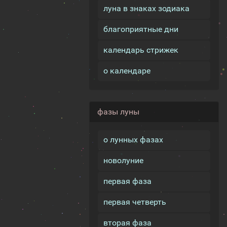
луна в знаках зодиака
благоприятные дни
календарь стрижек
о календаре
фазы луны
о лунных фазах
новолуние
первая фаза
первая четверть
вторая фаза