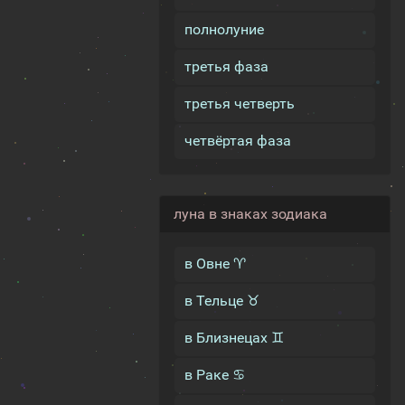
полнолуние
третья фаза
третья четверть
четвёртая фаза
луна в знаках зодиака
в Овне ♈
в Тельце ♉
в Близнецах ♊
в Раке ♋