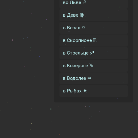
во Льве ♌
в Деве ♍
в Весах ♎
в Скорпионе ♏
в Стрельце ♐
в Козероге ♑
в Водолее ♒
в Рыбах ♓