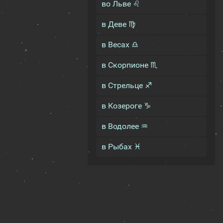
во Льве ♌
в Деве ♍
в Весах ♎
в Скорпионе ♏
в Стрельце ♐
в Козероге ♑
в Водолее ♒
в Рыбах ♓