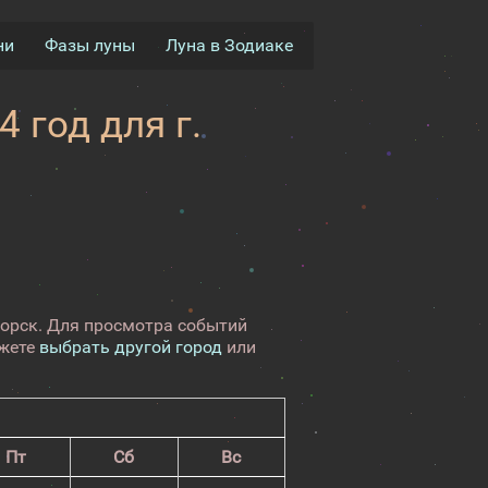
ни
Фазы луны
Луна в Зодиаке
 год для г.
горск. Для просмотра событий
ожете
выбрать другой город
или
Пт
Сб
Вс