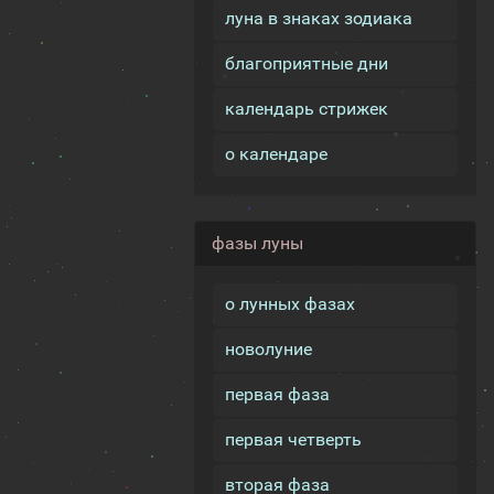
луна в знаках зодиака
благоприятные дни
календарь стрижек
о календаре
фазы луны
о лунных фазах
новолуние
первая фаза
первая четверть
вторая фаза