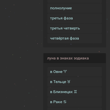
полнолуние
третья фаза
третья четверть
четвёртая фаза
луна в знаках зодиака
в Овне ♈
в Тельце ♉
в Близнецах ♊
в Раке ♋