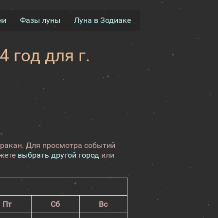
ни
Фазы луны
Луна в Зодиаке
 год для г.
пракан. Для просмотра событий
ожете
выбрать другой город
или
Пт
Сб
Вс