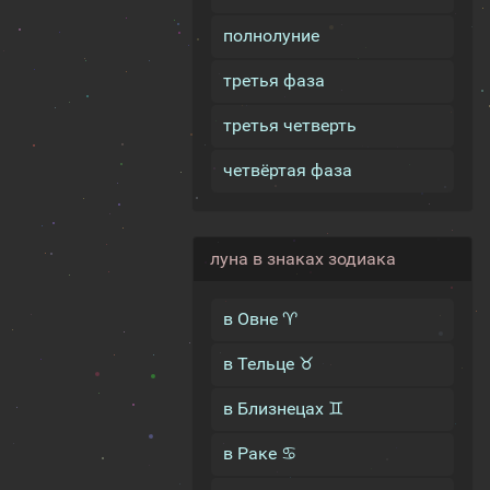
полнолуние
третья фаза
третья четверть
четвёртая фаза
луна в знаках зодиака
в Овне ♈
в Тельце ♉
в Близнецах ♊
в Раке ♋