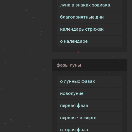
луна в знаках зодиака
благоприятные дни
календарь стрижек
о календаре
фазы луны
о лунных фазах
новолуние
первая фаза
первая четверть
вторая фаза