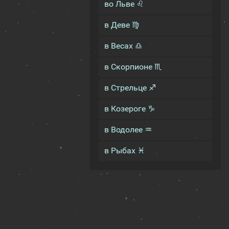
во Льве ♌
в Деве ♍
в Весах ♎
в Скорпионе ♏
в Стрельце ♐
в Козероге ♑
в Водолее ♒
в Рыбах ♓