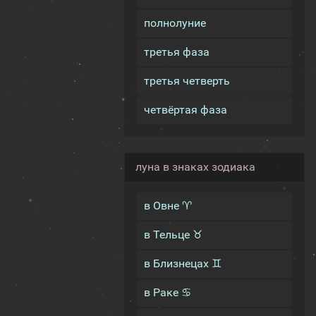
полнолуние
третья фаза
третья четверть
четвёртая фаза
луна в знаках зодиака
в Овне ♈
в Тельце ♉
в Близнецах ♊
в Раке ♋