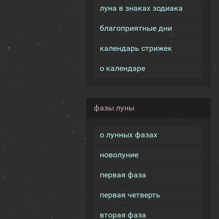
луна в знаках зодиака
благоприятные дни
календарь стрижек
о календаре
фазы луны
о лунных фазах
новолуние
первая фаза
первая четверть
вторая фаза