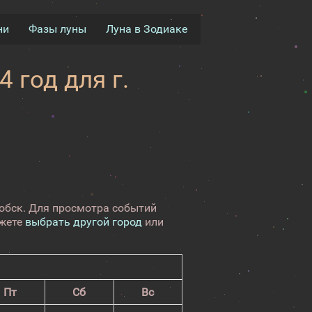
ни
Фазы луны
Луна в Зодиаке
 год для г.
ообск. Для просмотра событий
ожете
выбрать другой город
или
Пт
Сб
Вс