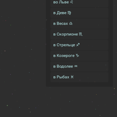
во Льве ♌
в Деве ♍
в Весах ♎
в Скорпионе ♏
в Стрельце ♐
в Козероге ♑
в Водолее ♒
в Рыбах ♓