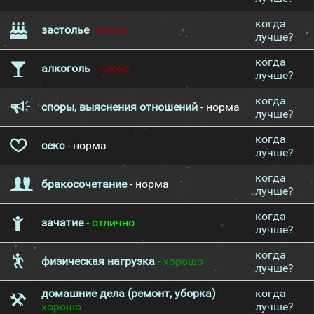
когда
застолье
- плохо
лучше?
когда
алкоголь
- плохо
лучше?
когда
споры, выяснения отношений
- норма
лучше?
когда
секс
- норма
лучше?
когда
бракосочетание
- норма
лучше?
когда
зачатие
- отлично
лучше?
когда
физическая нагрузка
- хорошо
лучше?
домашние дела (ремонт, уборка)
-
когда
хорошо
лучше?