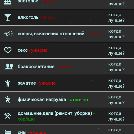
застолье
- плохо
лучше?
когда
алкоголь
- плохо
лучше?
когда
споры, выяснения отношений
- плохо
лучше?
когда
секс
- ужасно
лучше?
когда
бракосочетание
- плохо
лучше?
когда
зачатие
- ужасно
лучше?
когда
физическая нагрузка
- отлично
лучше?
домашние дела (ремонт, уборка)
-
когда
хорошо
лучше?
когда
сны
- ужасно