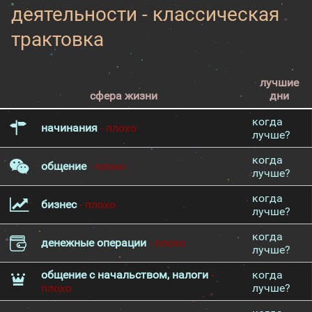
деятельности - классическая
трактовка
лучшие
сфера жизни
дни
когда
начинания
- плохо
лучше?
когда
общение
- плохо
лучше?
когда
бизнес
- плохо
лучше?
когда
денежные операции
- плохо
лучше?
общение с начальством, налоги
-
когда
плохо
лучше?