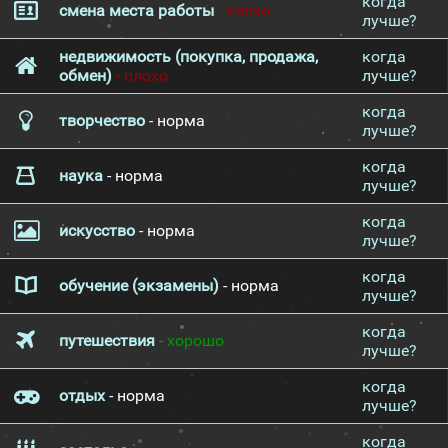
когда
смена места работы
- плохо
лучше?
недвижимость (покупка, продажа,
когда
обмен)
- плохо
лучше?
когда
творчество
- норма
лучше?
когда
наука
- норма
лучше?
когда
искусство
- норма
лучше?
когда
обучение (экзамены)
- норма
лучше?
когда
путешествия
- хорошо
лучше?
когда
отдых
- норма
лучше?
когда