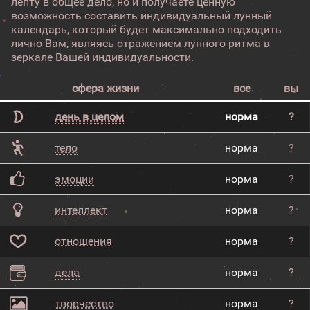
лепту в общее дело, но и получаете ценную
возможность составить индивидуальный лунный
календарь, который будет максимально подходить
лично Вам, являясь отражением лунного ритма в
зеркале Вашей индивидуальности.
сфера жизни
все
вы
день в целом
норма
?
тело
норма
?
эмоции
норма
?
интеллект
норма
?
отношения
норма
?
дела
норма
?
творчество
норма
?