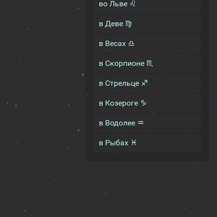
во Льве ♌
в Деве ♍
в Весах ♎
в Скорпионе ♏
в Стрельце ♐
в Козероге ♑
в Водолее ♒
в Рыбах ♓