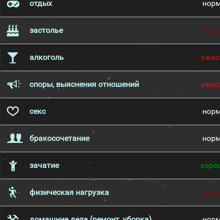
отдых
нор
застолье
пло
алкоголь
ужас
споры, выяснения отношений
ужас
секс
нор
бракосочетание
нор
зачатие
хоро
физическая нагрузка
пло
домашние дела (ремонт, уборка)
нор