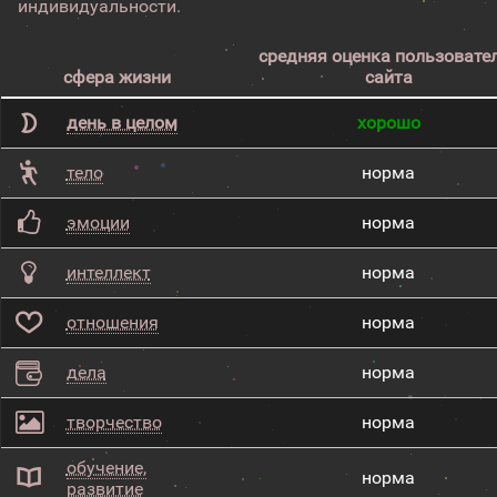
индивидуальности.
средняя оценка пользовате
сфера жизни
сайта
день в целом
хорошо
тело
норма
эмоции
норма
интеллект
норма
отношения
норма
дела
норма
творчество
норма
обучение,
норма
развитие