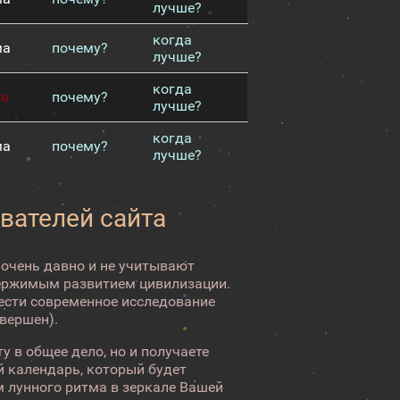
лучше?
когда
ма
почему?
лучше?
когда
хо
почему?
лучше?
когда
ма
почему?
лучше?
вателей сайта
 очень давно и не учитывают
ержимым развитием цивилизации.
вести современное исследование
авершен).
у в общее дело, но и получаете
 календарь, который будет
 лунного ритма в зеркале Вашей