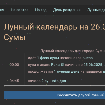
дня
На завтра
На год
День рождения
Лунные д
Лунный календарь на 26.0
Сумы
Лунный календарь для города Сумы 
идёт
1 фаза луны
начавшаяся
вчера
00:00
луна в знаке
Рака ♋
начиная с
25.06.2025
продолжается
1 лунный день
начавшийся
04:45
начало
2 лунного дня
Рассчитать другой лунный