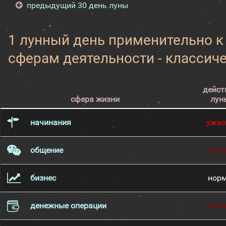
предыдущий 30 день луны
1 лунный день применительно 
сферам деятельности - классич
дейст
сфера жизни
лун
начинания
ужас
общение
пло
бизнес
нор
денежные операции
пло