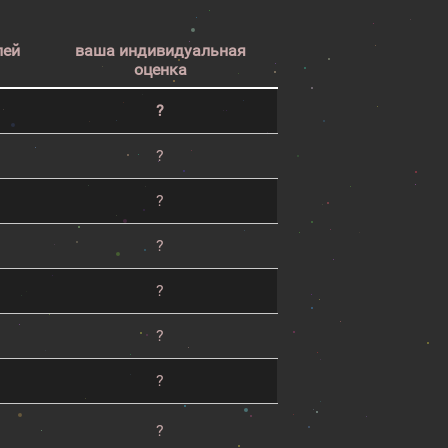
лей
ваша индивидуальная
оценка
?
?
?
?
?
?
?
?