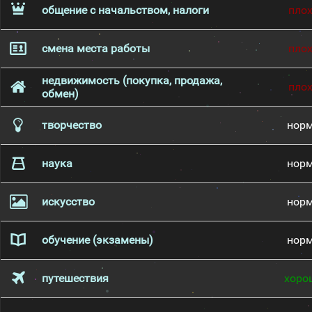
общение с начальством, налоги
пло
смена места работы
пло
недвижимость (покупка, продажа,
пло
обмен)
творчество
нор
наука
нор
искусство
нор
обучение (экзамены)
нор
путешествия
хоро