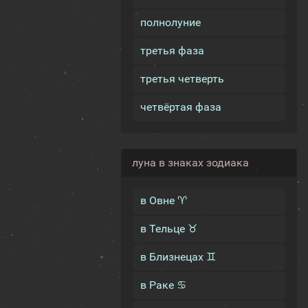
полнолуние
третья фаза
третья четверть
четвёртая фаза
луна в знаках зодиака
в Овне ♈
в Тельце ♉
в Близнецах ♊
в Раке ♋