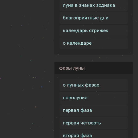
луна в знаках зодиака
благоприятные дни
календарь стрижек
о календаре
фазы луны
о лунных фазах
новолуние
первая фаза
первая четверть
вторая фаза