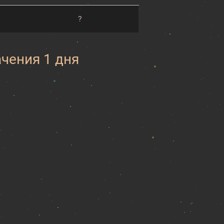
?
ачения 1 дня