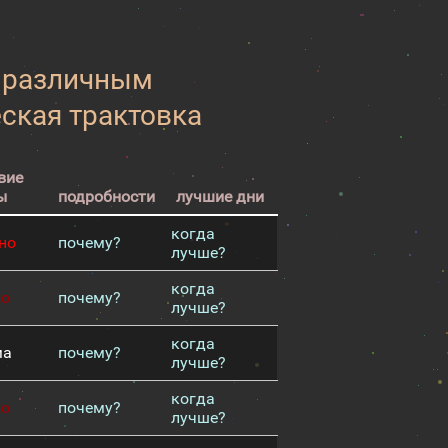
к различным
еская трактовка
вие
ы
подробности
лучшие дни
когда
но
почему?
лучше?
когда
хо
почему?
лучше?
когда
ма
почему?
лучше?
когда
хо
почему?
лучше?