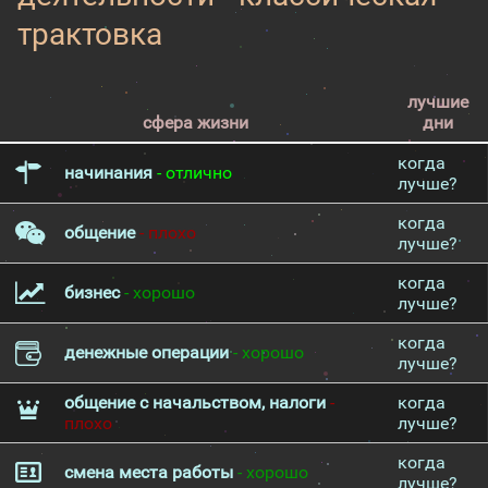
трактовка
лучшие
сфера жизни
дни
когда
начинания
- отлично
лучше?
когда
общение
- плохо
лучше?
когда
бизнес
- хорошо
лучше?
когда
денежные операции
- хорошо
лучше?
общение с начальством, налоги
-
когда
плохо
лучше?
когда
смена места работы
- хорошо
лучше?