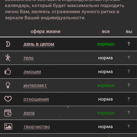
календарь, который будет максимально подходить
лично Вам, являясь отражением лунного ритма в
зеркале Вашей индивидуальности.
сфера жизни
все
вы
день в целом
хорошо
?
тело
норма
?
эмоции
норма
?
интеллект
хорошо
?
отношения
норма
?
дела
хорошо
?
творчество
норма
?