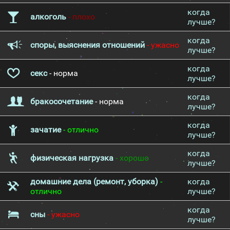
когда
алкоголь
- плохо
лучше?
когда
споры, выяснения отношений
- ужасно
лучше?
когда
секс
- норма
лучше?
когда
бракосочетание
- норма
лучше?
когда
зачатие
- отлично
лучше?
когда
физическая нагрузка
- хорошо
лучше?
домашние дела (ремонт, уборка)
-
когда
отлично
лучше?
когда
сны
- ужасно
лучше?