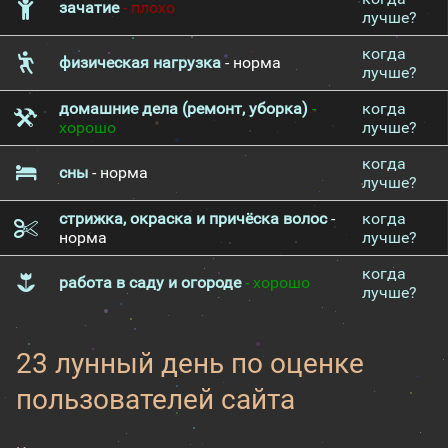
зачатие
- плохо
лучше?
когда
физическая нагрузка
- норма
лучше?
домашние дела (ремонт, уборка)
-
когда
хорошо
лучше?
когда
сны
- норма
лучше?
стрижка, окраска и причёска волос
-
когда
норма
лучше?
когда
работа в саду и огороде
- хорошо
лучше?
23 лунный день по оценке
пользователей сайта