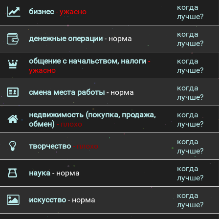
когда
бизнес
- ужасно
лучше?
когда
денежные операции
- норма
лучше?
общение с начальством, налоги
-
когда
ужасно
лучше?
когда
смена места работы
- норма
лучше?
недвижимость (покупка, продажа,
когда
обмен)
- плохо
лучше?
когда
творчество
- плохо
лучше?
когда
наука
- норма
лучше?
когда
искусство
- норма
лучше?