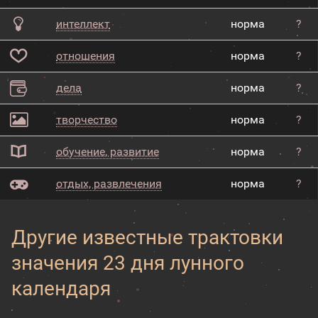
интеллект
норма
?
отношения
норма
?
дела
норма
?
творчество
норма
?
обучение, развитие
норма
?
отдых, развлечения
норма
?
Другие известные трактовки
значения 23 дня лунного
календаря